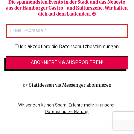
Die spannendsten Events in der Stadt und das Neueste 
aus der Hamburger Gastro- und Kulturszene. Wir halten 
Newsletter abonnieren
Verlag
dich auf dem Laufenden. 😃
Heute in Hamburg
Team
HAMBURG PUR
Autorinnen & Autoren
Stadtleben
SZENE Shop & Abo
Newsletter-Anmeldung
Ich akzeptiere die Datenschutzbestimmungen.
Jobs bei der SZENE und dem Genuss-
Kultur
Guide
Essen + Trinken
Mediadaten & Kontakt
Verlosungen
Datenschutzeinstellungen
👉 
Stattdessen via Messenger abonnieren
🔗 Kinoprogramm
Datenschutzbestimmungen
🔗 Veranstaltungskalender
Impressum
Wir senden keinen Spam! Erfahre mehr in unserer 
🔗 Genuss-Guide Hamburg
Barrierefreiheitserklärung
Datenschutzerklärung
.
© 2026 SZENE HAMBURG