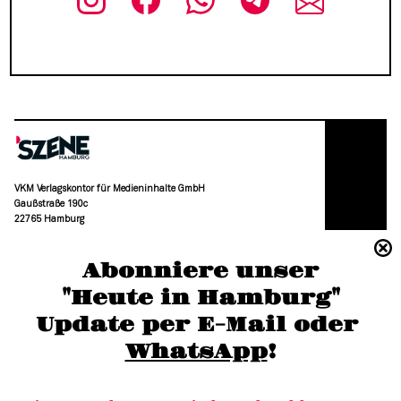
VKM Verlagskontor für Medieninhalte GmbH
Gaußstraße 190c
22765 Hamburg
(040) 36 88 110 –0
Abonniere unser
moc.grubmah-enezs@ofni
"Heute in Hamburg"
Update per E-Mail oder 
WhatsApp
!