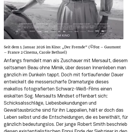
Seit dem 1. Januar 2026 im Kino: „Der Fremde“ (©Foz – Gaumont
– France 2 Cinema, Carole Bethuel)
Anfangs fremdelt man als Zuschauer mit Mersault, diesem 
seltsamen Beau ohne Mimik, über dessen Innenleben man 
gänzlich im Dunkeln tappt. Doch mit fortlaufender Dauer 
entwickelt die messerscharfe Dramaturgie dieses 
makellos fotografierten Schwarz-Weiß-Films einen 
eiskalten Sog. Mersaults Mindset offenbart sich: 
Schicksalsschläge, Liebesbekundungen und 
Gewaltausbrüche sind für ihn Lappalien, hält er doch das 
Leben selbst und die Entscheidungen, die es bereithält, für 
gänzlich bedeutungslos. Der junge Robert Smith beschrieb 
diesen existentialistischen Ennui Ende der Siebziger in den 