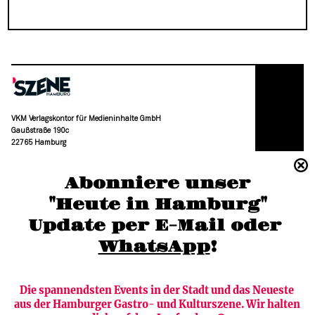
VKM Verlagskontor für Medieninhalte GmbH
Gaußstraße 190c
22765 Hamburg
(040) 36 88 110 –0
Abonniere unser
moc.grubmah-enezs@ofni
"Heute in Hamburg"
Update per E-Mail oder 
WhatsApp
!
Die spannendsten Events in der Stadt und das Neueste 
aus der Hamburger Gastro- und Kulturszene. Wir halten 
Newsletter abonnieren
Verlag