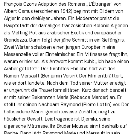
François Ozons Adaption des Romans „L’Étranger“ von 
Albert Camus (erschienen 1942) beginnt mit Bildern von 
Algier in den dreißiger Jahren. Ein Moderator preist die 
Hauptstadt der damaligen französischen Kolonie Algerien 
als Melting Pot aus arabischer Exotik und europäischer 
Grandezza. Dann folgt der jähe Schnitt in ein Gefängnis. 
Zwei Wärter schubsen einen jungen Europäer in eine 
Massenzelle voller Einheimischer. Ein Mitinsasse fragt ihn, 
warum er hier sei. Als Antwort kommt kühl: „Ich habe einen 
Araber getötet!“ Der furchtlos Ehrliche hört auf den 
Namen Mersault (Benjamin Voisin). Der Film entblättert, 
wie er dort landete. Nach dem Tod seiner Mutter erledigt 
er ungerührt die Trauerformalitäten. Kurz danach bandelt 
er mit seiner Bekannten Marie (Rebecca Marder) an. Er 
stellt ihr seinen Nachbarn Raymond (Pierre Lottin) vor. Der 
halbseidene Mann, gerüchteweise Zuhälter, neigt zu 
häuslicher Gewalt. Leidtragende ist Djemila, seine 
algerische Mätresse. Ihr Bruder Moussa sinnt deshalb auf 
Rache. Dann lädt Raymond Marie und Mersault in sein 