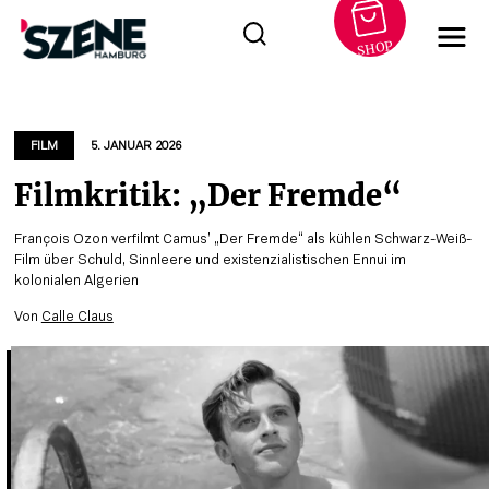
SHOP
Zum
Inhalt
springen
FILM
5. JANUAR 2026
Filmkritik: „Der Fremde“
François Ozon verfilmt Camus’ „Der Fremde“ als kühlen Schwarz-Weiß-
Film über Schuld, Sinnleere und existenzialistischen Ennui im
kolonialen Algerien
Von
Calle Claus