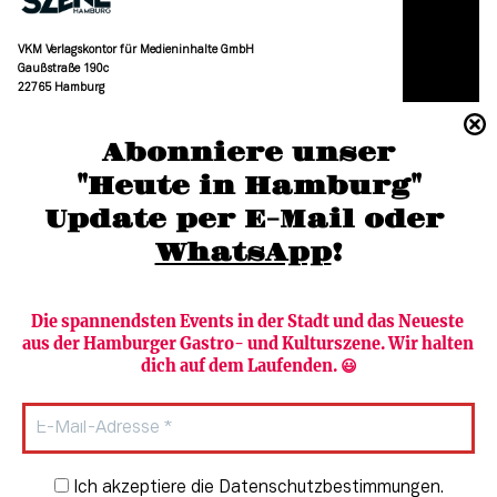
VKM Verlagskontor für Medieninhalte GmbH
Gaußstraße 190c
22765 Hamburg
(040) 36 88 110 –0
Abonniere unser
moc.grubmah-enezs@ofni
"Heute in Hamburg"
Update per E-Mail oder 
WhatsApp
!
Die spannendsten Events in der Stadt und das Neueste 
aus der Hamburger Gastro- und Kulturszene. Wir halten 
Newsletter abonnieren
Verlag
dich auf dem Laufenden. 😃
Heute in Hamburg
Team
HAMBURG PUR
Autorinnen & Autoren
Stadtleben
SZENE Shop & Abo
Newsletter-Anmeldung
Ich akzeptiere die Datenschutzbestimmungen.