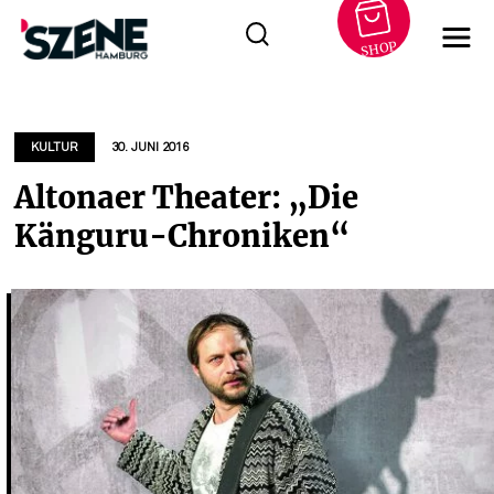
SHOP
Zum
Inhalt
springen
KULTUR
30. JUNI 2016
Altonaer Theater: „Die
Känguru-Chroniken“