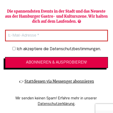
Die spannendsten Events in der Stadt und das Neueste 
aus der Hamburger Gastro- und Kulturszene. Wir halten 
Newsletter abonnieren
Verlag
dich auf dem Laufenden. 😃
Heute in Hamburg
Team
HAMBURG PUR
Autorinnen & Autoren
Stadtleben
SZENE Shop & Abo
Newsletter-Anmeldung
Ich akzeptiere die Datenschutzbestimmungen.
Jobs bei der SZENE und dem Genuss-
Kultur
Guide
Essen + Trinken
Mediadaten & Kontakt
Verlosungen
Datenschutzeinstellungen
👉 
Stattdessen via Messenger abonnieren
🔗 Kinoprogramm
Datenschutzbestimmungen
🔗 Veranstaltungskalender
Impressum
Wir senden keinen Spam! Erfahre mehr in unserer 
🔗 Genuss-Guide Hamburg
Barrierefreiheitserklärung
Datenschutzerklärung
.