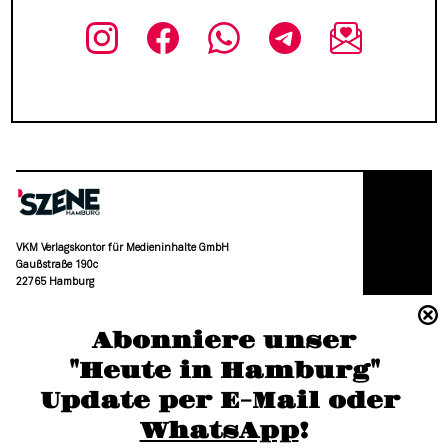
VKM Verlagskontor für Medieninhalte GmbH
Gaußstraße 190c
22765 Hamburg
(040) 36 88 110 –0
Abonniere unser
moc.grubmah-enezs@ofni
"Heute in Hamburg"
Update per E-Mail oder 
WhatsApp
!