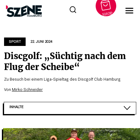
SHOP
Zum
Inhalt
springen
SPORT
22. JUNI 2024
Discgolf: „Süchtig nach dem
Flug der Scheibe“
Zu Besuch bei einem Liga-Spieltag des Discgolf Club Hamburg
Von
Mirko Schneider
INHALTE
AUS DEN USA NACH DEUTSCHLAND
DISCGOLF IST EIN KOMPLEXER BEWEGUNGSABLAUF...