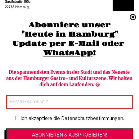
Gaußstraße 190c
22765 Hamburg
(040) 36 88 110 –0
Abonniere unser
moc.grubmah-enezs@ofni
"Heute in Hamburg"
Update per E-Mail oder 
WhatsApp
!
Die spannendsten Events in der Stadt und das Neueste 
aus der Hamburger Gastro- und Kulturszene. Wir halten 
Newsletter abonnieren
Verlag
dich auf dem Laufenden. 😃
Heute in Hamburg
Team
HAMBURG PUR
Autorinnen & Autoren
Stadtleben
SZENE Shop & Abo
Newsletter-Anmeldung
Ich akzeptiere die Datenschutzbestimmungen.
Jobs bei der SZENE und dem Genuss-
Kultur
Guide
Essen + Trinken
Mediadaten & Kontakt