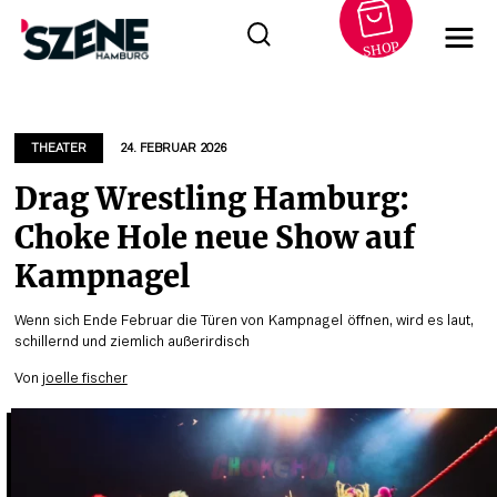
SHOP
Zum
Inhalt
springen
THEATER
24. FEBRUAR 2026
Drag Wrestling Hamburg:
Choke Hole neue Show auf
Kampnagel
Wenn sich Ende Februar die Türen von Kampnagel öffnen, wird es laut,
schillernd und ziemlich außerirdisch
Von
joelle fischer