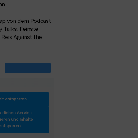
n. 
Pap von dem Podcast 
Talks. Feinste 
eis Against the 
alt entsperren
erlichen Service
ieren und Inhalte
entsperren