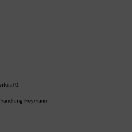
erkauft)
uchhandlung Heymann