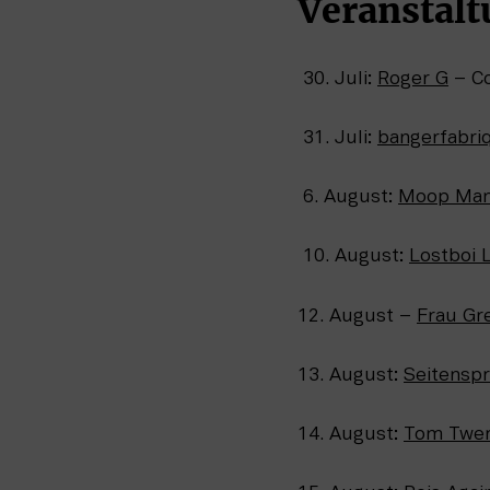
Veranstalt
 30. Juli: 
Roger G
 – C
 31. Juli: 
bangerfabri
 6. August: 
Moop Ma
 10. August: 
Lostboi 
12. August – 
Frau Gr
13. August: 
Seitenspr
14. August: 
Tom Twe