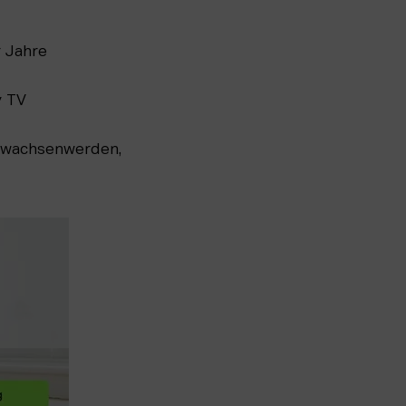
r Jahre 
y TV
rwachsenwerden, 