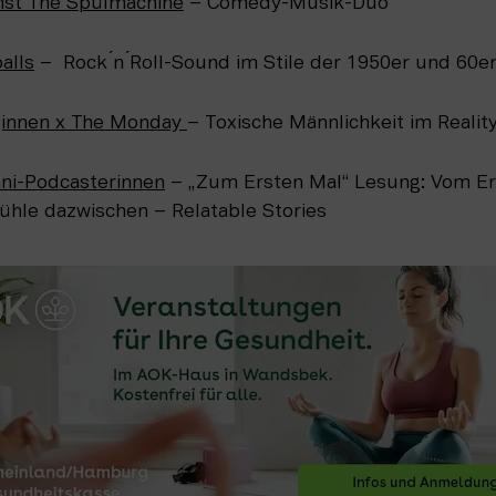
nst The Spülmachine
 – Comedy-Musik-Duo
alls
 –  Rock ́n ́Roll-Sound im Stile der 1950er und 60e
ginnen x The Monday 
– Toxische Männlichkeit im Realit
ni-Podcasterinnen
 – „Zum Ersten Mal“ Lesung: Vom E
fühle dazwischen – Relatable Stories