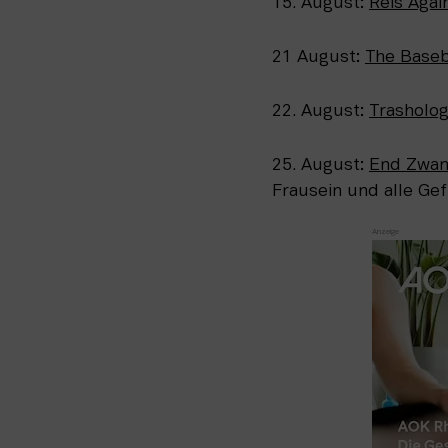
15. August: 
Reis Agai
21 August: 
The Baseb
22. August: 
Trasholo
25. August: 
End Zwan
Frausein und alle Ge