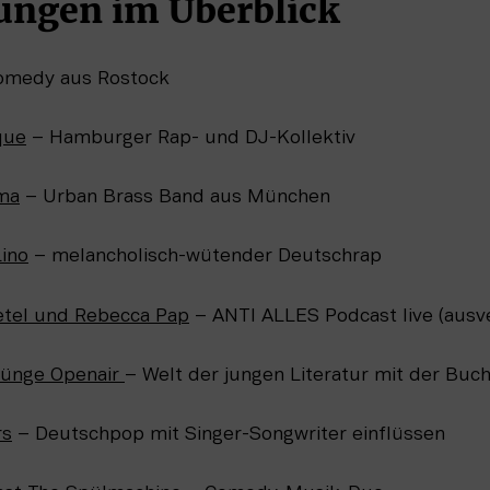
ungen im Überblick  
omedy aus Rostock
que
 – Hamburger Rap- und DJ-Kollektiv 
ma
 – Urban Brass Band aus München
Lino
 – melancholisch-wütender Deutschrap
etel und Rebecca Pap
 – ANTI ALLES Podcast live (ausv
ünge Openair 
– Welt der jungen Literatur mit der B
rs
 – Deutschpop mit Singer-Songwriter einflüssen