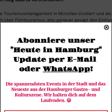
n Blog dazu zu veröffentlichen?
be Tourismusmanagement in München studiert und als F
t über Filmtourismus, also genauer gesagt den Einfluss
geschrieben. Durch die Recherche bin ich dann selbst 
an Filmschauplätze zu reisen. Irgendwann wollte ich
Abonniere unser
onnen. Die Seite fand im Laufe der Zeit immer größere
"Heute in Hamburg"
h mich entschieden, mein Hobby zum Beruf zu machen.
Update per E-Mail 
oder 
WhatsApp
!
Die spannendsten Events in der Stadt und das 
Neueste aus der Hamburger Gastro- und 
Kulturszene. Wir halten dich auf dem 
Laufenden. 😃