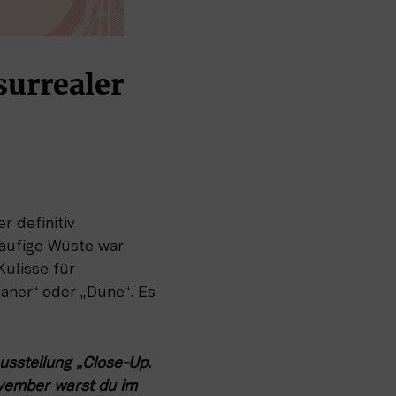
urrealer 
 definitiv 
äufige Wüste war 
ulisse für 
aner“ oder „Dune“. Es 
usstellung 
„Close-Up. 
vember warst du im 