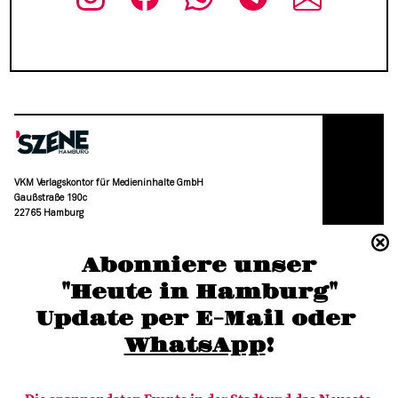
VKM Verlagskontor für Medieninhalte GmbH
Gaußstraße 190c
22765 Hamburg
(040) 36 88 110 –0
Abonniere unser
moc.grubmah-enezs@ofni
"Heute in Hamburg"
Update per E-Mail oder 
WhatsApp
!