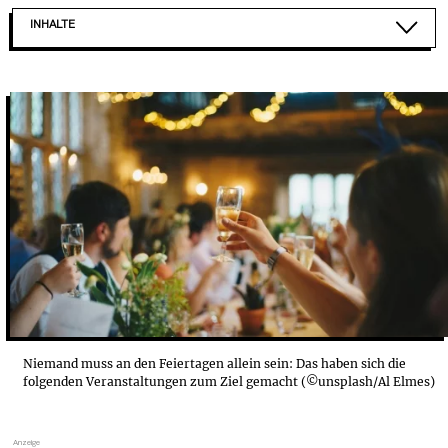
INHALTE
HAMBURGER WEIHNACHTSZAUBER DES ASB
MEHR ZUSAMMEN: HEILIGABEND NICHT ALLEIN 2025
PURE YOU YOGA: HERZENSRAUM AN WEIHNACHTEN
WEIHNACHTSFEST FÜR OBDACH- UND WOHNUNGSLOS...
NEBENAN STIFTUNG: GEMEINSAM GEGEN EINSAMKEIT
INTERNATIONALER WEIHNACHTSGAST
DAS STRASSENBLUES WEIHNACHTSFEST
SORGENTELEFON
Niemand muss an den Feiertagen allein sein: Das haben sich die
folgenden Veranstaltungen zum Ziel gemacht (©unsplash/Al Elmes)