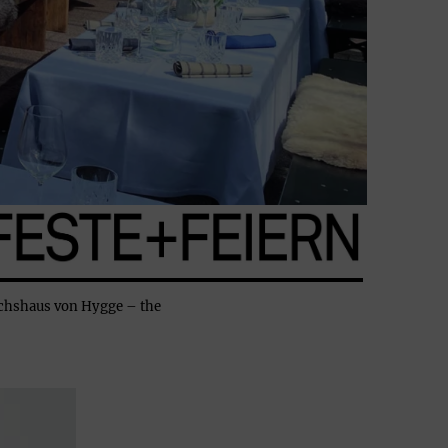
chshaus von Hygge – the