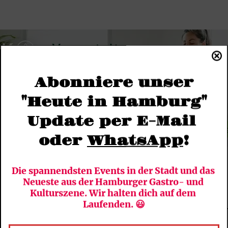
Abonniere unser
"Heute in Hamburg"
Update per E-Mail 
oder 
WhatsApp
!
Die spannendsten Events in der Stadt und das 
Neueste aus der Hamburger Gastro- und 
Kulturszene. Wir halten dich auf dem 
efallen
Laufenden. 😃