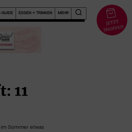
T-GUIDE
ESSEN + TRINKEN
MEHR
JETZT
S
HOPPEN
t: 11
em im Sommer etwas