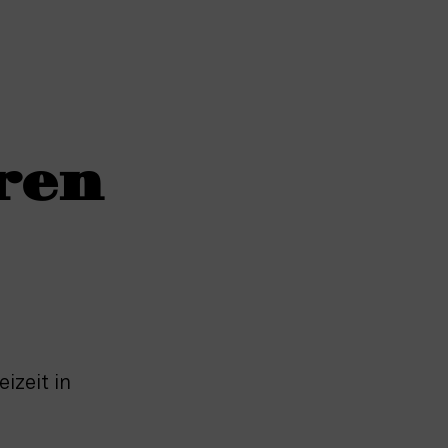
ren
izeit in