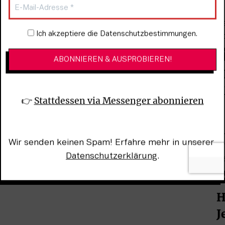
MUSIK
Newsletter-Anmeldung
Ich akzeptiere die Datenschutzbestimmungen.
0
Draussen im Grünen 2026:
Musik und mehr im Planten un
H
Blomen
K
👉 
Stattdessen via Messenger abonnieren
Wir senden keinen Spam! Erfahre mehr in unserer 
FESTE+FEIERN
Datenschutzerklärung
.
:
Feiern im Norden & im Westen
H
J