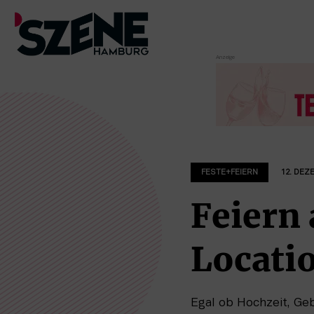
Zum
Inhalt
springen
FESTE+FEIERN
12. DEZ
Feiern 
Locati
Egal ob Hochzeit, Ge