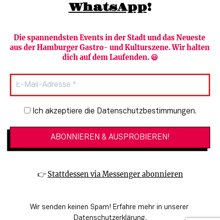
WhatsApp
!
Die spannendsten Events in der Stadt und das Neueste 
aus der Hamburger Gastro- und Kulturszene. Wir halten 
Newsletter abonnieren
Verlag
dich auf dem Laufenden. 😃
Heute in Hamburg
Team
HAMBURG PUR
Autorinnen & Autoren
Stadtleben
SZENE Shop & Abo
Newsletter-Anmeldung
Ich akzeptiere die Datenschutzbestimmungen.
Jobs bei der SZENE und dem Genuss-
Kultur
Guide
Essen + Trinken
Mediadaten & Kontakt
Verlosungen
Datenschutzeinstellungen
👉 
Stattdessen via Messenger abonnieren
🔗 Kinoprogramm
Datenschutzbestimmungen
🔗 Veranstaltungskalender
Impressum
Wir senden keinen Spam! Erfahre mehr in unserer 
🔗 Genuss-Guide Hamburg
Barrierefreiheitserklärung
Datenschutzerklärung
.