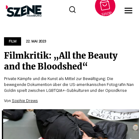
SHOP
Zum
Inhalt
springen
FILM
22. MAI 2023
Filmkritik: „All the Beauty
and the Bloodshed“
Private Kämpfe und die Kunst als Mittel zur Bewältigung: Die
bewegende Dokumention über die US-amerikanischen Fotografin Nan
Goldin spielt zwischen LGBTQIA+-Subkulturen und der Opioidkrise
Von
Sophie Drews