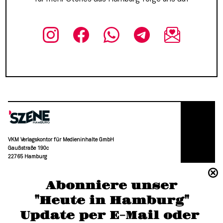
VKM Verlagskontor für Medieninhalte GmbH
Gaußstraße 190c
22765 Hamburg
(040) 36 88 110 –0
Abonniere unser
moc.grubmah-enezs@ofni
"Heute in Hamburg"
Update per E-Mail oder 