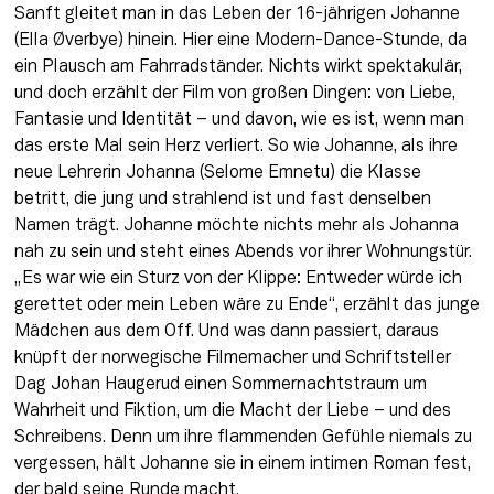
Sanft gleitet man in das Leben der 16-jährigen Johanne 
(Ella Øverbye) hinein. Hier eine Modern-Dance-Stunde, da 
ein Plausch am Fahrradständer. Nichts wirkt spektakulär, 
und doch erzählt der Film von großen Dingen: von Liebe, 
Fantasie und Identität – und davon, wie es ist, wenn man 
das erste Mal sein Herz verliert. So wie Johanne, als ihre 
neue Lehrerin Johanna (Selome Emnetu) die Klasse 
betritt, die jung und strahlend ist und fast denselben 
Namen trägt. Johanne möchte nichts mehr als Johanna 
nah zu sein und steht eines Abends vor ihrer Wohnungstür. 
„Es war wie ein Sturz von der Klippe: Entweder würde ich 
gerettet oder mein Leben wäre zu Ende“, erzählt das junge 
Mädchen aus dem Off. Und was dann passiert, daraus 
knüpft der norwegische Filmemacher und Schriftsteller 
Dag Johan Haugerud einen Sommernachtstraum um 
Wahrheit und Fiktion, um die Macht der Liebe – und des 
Schreibens. Denn um ihre flammenden Gefühle niemals zu 
vergessen, hält Johanne sie in einem intimen Roman fest, 
der bald seine Runde macht.