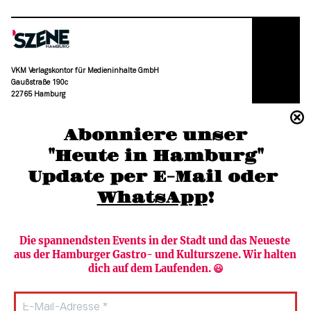
VKM Verlagskontor für Medieninhalte GmbH
Gaußstraße 190c
22765 Hamburg
(040) 36 88 110 –0
Abonniere unser
moc.grubmah-enezs@ofni
"Heute in Hamburg"
Update per E-Mail oder 
WhatsApp
!
Die spannendsten Events in der Stadt und das Neueste 
aus der Hamburger Gastro- und Kulturszene. Wir halten 
Newsletter abonnieren
Verlag
dich auf dem Laufenden. 😃
Heute in Hamburg
Team
HAMBURG PUR
Autorinnen & Autoren