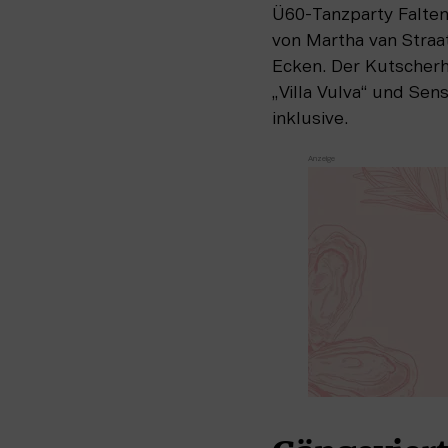
Ü60-Tanzparty Faltenr
von Martha van Stra
Ecken. Der Kutscherh
„Villa Vulva“ und Se
inklusive.   