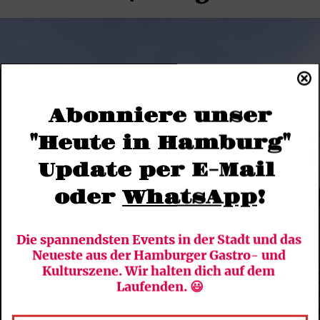
Abonniere unser
"Heute in Hamburg"
Update per E-Mail 
oder 
WhatsApp
!
Die spannendsten Events in der Stadt und das 
Neueste aus der Hamburger Gastro- und 
Kulturszene. Wir halten dich auf dem 
Laufenden. 😃