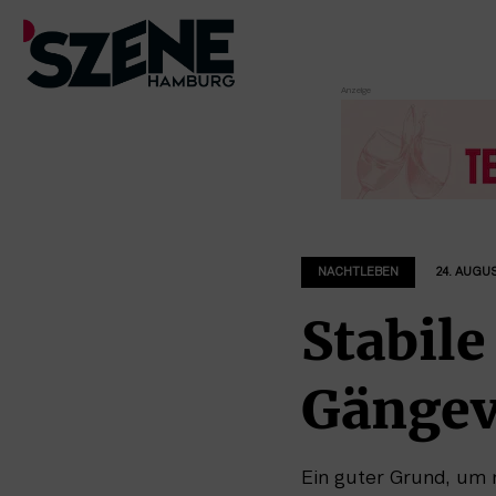
Zum
Inhalt
springen
NACHTLEBEN
24. AUGU
Stabile
Gängevi
Ein guter Grund, um 