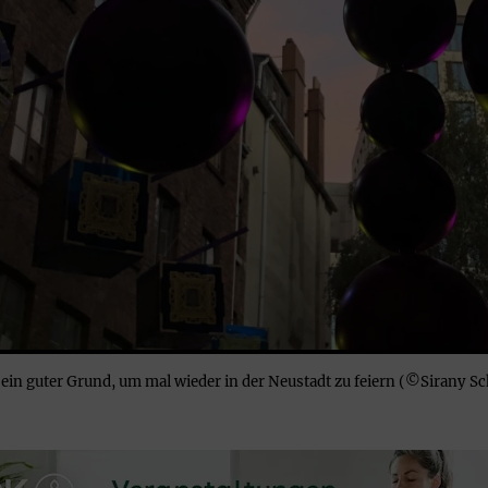
 ein guter Grund, um mal wieder in der Neustadt zu feiern (©Sirany 