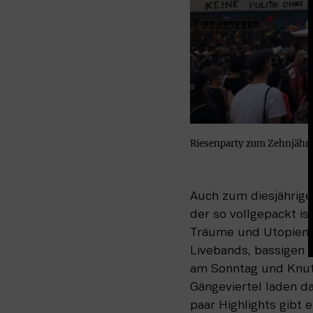
Riesenparty zum Zehnjährig
Auch zum diesjährige
der so vollgepackt is
Träume und Utopien 14
Livebands, bassigen P
am Sonntag und Knut
Gängeviertel laden da
paar Highlights gibt 