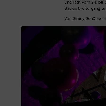
und lädt vom 24. bis
Bäckerbreitergang u
Von
Sirany Schümann