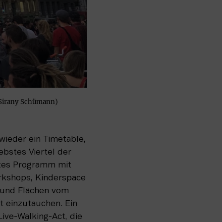
(©Sirany Schümann)
ieder ein Timetable, 
bstes Viertel der 
rtes Programm mit 
rkshops, Kinderspace 
und Flächen vom 
t einzutauchen. Ein 
ive-Walking-Act, die 