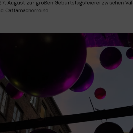
 27. August zur großen Geburtstagsfeierei zwischen Va
nd Caffamacherreihe