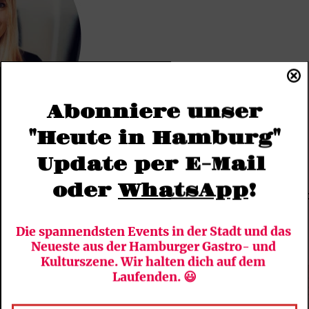
Abonniere unser
"Heute in Hamburg"
Update per E-Mail 
oder 
WhatsApp
!
uf @wohnglueckhamburg seit über einem Jahr praktisc
t ihrer Liebe zu Hamburg. Einmal pro Monat berichtet 
Die spannendsten Events in der Stadt und das 
.wohnfreude.de
.
Neueste aus der Hamburger Gastro- und 
Kulturszene. Wir halten dich auf dem 
Laufenden. 😃