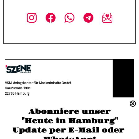
VKM Verlagskontor für Medieninhalte GmbH
Gaußstraße 190c
22765 Hamburg
(040) 36 88 110 –0
Abonniere unser
moc.grubmah-enezs@ofni
"Heute in Hamburg"
Update per E-Mail oder 