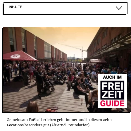
INHALTE
1&DREISSIG: DIE EXKLAVE FÜR BVB-FANS
AALHAUS: DIE WOHL GEMÜTLICHSTE FUSSBALLKNEI...
KNUST: EINE FUSSBALLKNEIPE FÜR ST. PAULI-FANS
MAYBACH: LECKER ESSEN UND FUSSBALL GUCKEN
OLD MACDONALD: FUSSBALLKNEIPE IN HAMBURG MI...
SCHRAMME 10: DER EWIGE KLASSIKER
SHOVEL ROAD: FUSSBALLKNEIPE IN HAMBURG MIT ...
SPORTPUB TANKSTELLE: ANLAUFSTELLE FÜR HSV-...
UNABSTEIGBAR: EINE HAMBURGER FUSSBALLKNEIPE...
URKNALL: IMMER NOCH ALS KOLLEKTIV ORGANISIERT
Gemeinsam Fußball erleben geht immer und in diesen zehn
Locations besonders gut (©Bernd Freundorfer)