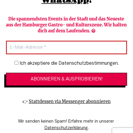
WhatsApp
!
Die spannendsten Events in der Stadt und das Neueste 
aus der Hamburger Gastro- und Kulturszene. Wir halten 
Newsletter abonnieren
Verlag
dich auf dem Laufenden. 😃
Heute in Hamburg
Team
HAMBURG PUR
Autorinnen & Autoren
Stadtleben
SZENE Shop & Abo
Newsletter-Anmeldung
Ich akzeptiere die Datenschutzbestimmungen.
Jobs bei der SZENE und dem Genuss-
Kultur
Guide
Essen + Trinken
Mediadaten & Kontakt
Verlosungen
Datenschutzeinstellungen
👉 
Stattdessen via Messenger abonnieren
🔗 Kinoprogramm
Datenschutzbestimmungen
🔗 Veranstaltungskalender
Impressum
Wir senden keinen Spam! Erfahre mehr in unserer 
🔗 Genuss-Guide Hamburg
Barrierefreiheitserklärung
Datenschutzerklärung
.