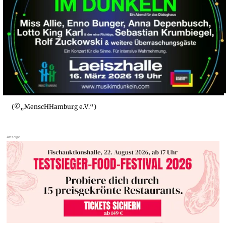
(©„MenscHHamburg e.V.“)