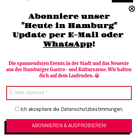
(040) 36 88 110 –0
Abonniere unser
moc.grubmah-enezs@ofni
"Heute in Hamburg"
Update per E-Mail oder 
WhatsApp
!
Die spannendsten Events in der Stadt und das Neueste 
aus der Hamburger Gastro- und Kulturszene. Wir halten 
Newsletter abonnieren
Verlag
dich auf dem Laufenden. 😃
Heute in Hamburg
Team
HAMBURG PUR
Autorinnen & Autoren
Stadtleben
SZENE Shop & Abo
Newsletter-Anmeldung
Ich akzeptiere die Datenschutzbestimmungen.
Jobs bei der SZENE und dem Genuss-
Kultur
Guide
Essen + Trinken
Mediadaten & Kontakt
Verlosungen