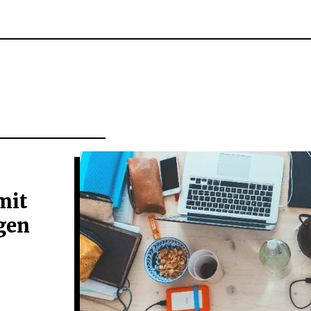
mit
gen