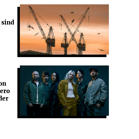
 sind
on
ero
der