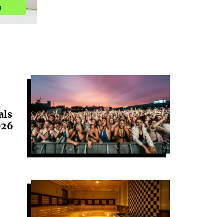
als
026