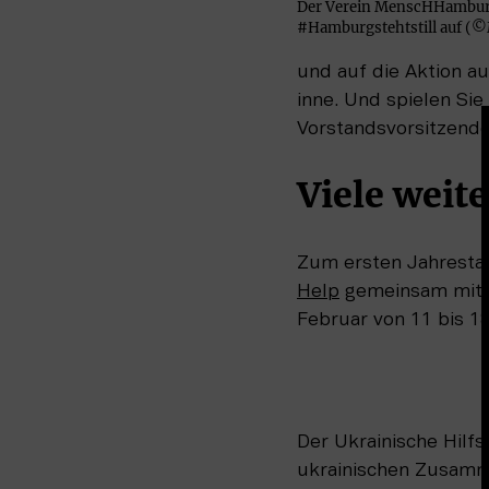
Der Verein MenscHHamburg 
#Hamburgstehtstill auf (
und auf die Aktion a
inne. Und spielen Sie
Vorstandsvorsitzend
Viele weite
Zum 
ersten Jahresta
Help
gemeinsam mit 
Februar von 11 bis 
Der Ukrainische Hilf
ukrainischen Zusamm