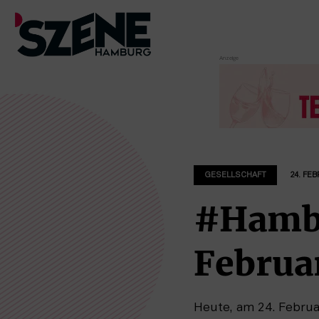
Zum
Inhalt
springen
GESELLSCHAFT
24. FE
#Hambu
Februa
Heute, am 24. Februar