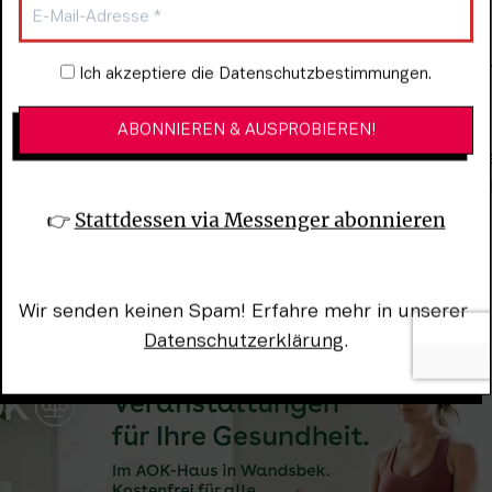
arkt auf. 
ruft der Deutsche Gewerkschaftsbund mit anderen zu
Newsletter-Anmeldung
Ich akzeptiere die Datenschutzbestimmungen.
f. 
rgerschaft und der Hamburger Senat gedenken mit de
uf dem Rathausmarkt der Opfer des Krieges, um 17 Uhr
 der Ernst-Barlach-Stehle am Rathausmarkt.
👉 
Stattdessen via Messenger abonnieren
Wir senden keinen Spam! Erfahre mehr in unserer 
Datenschutzerklärung
.