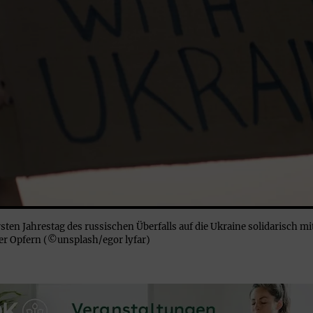
sten Jahrestag des russischen Überfalls auf die Ukraine solidarisch m
er Opfern (©unsplash/egor lyfar)