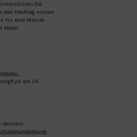
Unterstützen Sie 
e den Hashtag nutzen 
 für eine Minute 
 Meier, 
nseatic 
rgKyiv am 24. 
r deutsch-
chlusskundgebung