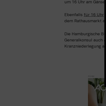
um 16 Uhr am Gänsem
Ebenfalls 
für 16 Uhr
 
dem Rathausmarkt au
Die Hamburgische Bü
Generalkonsul auch a
Kranzniederlegung an