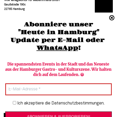
VKM Verlagskontor für Medieninhalte GmbH
Gaußstraße 190c
22765 Hamburg
(040) 36 88 110 –0
Abonniere unser
moc.grubmah-enezs@ofni
"Heute in Hamburg"
Update per E-Mail oder 
WhatsApp
!
Die spannendsten Events in der Stadt und das Neueste 
aus der Hamburger Gastro- und Kulturszene. Wir halten 
Newsletter abonnieren
Verlag
dich auf dem Laufenden. 😃
Heute in Hamburg
Team
HAMBURG PUR
Autorinnen & Autoren
Stadtleben
SZENE Shop & Abo
Newsletter-Anmeldung
Ich akzeptiere die Datenschutzbestimmungen.
Jobs bei der SZENE und dem Genuss-
Kultur
Guide