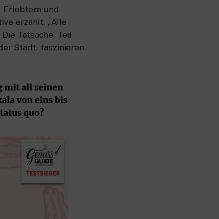
t Erlebtem und 
e erzählt, „Alle 
ie Tatsache, Teil 
er Stadt, faszinieren 
mit all seinen 
la von eins bis 
tatus quo?