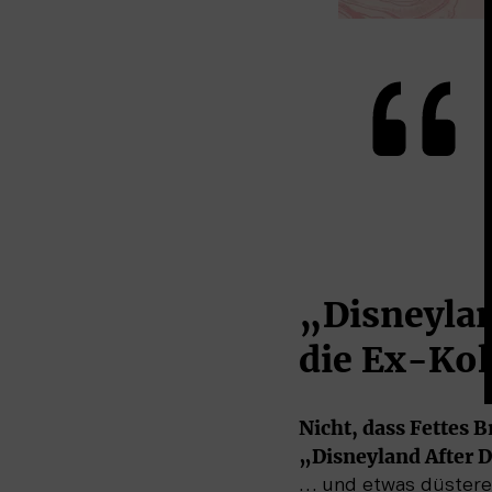
„Disneylan
die Ex-Kol
Nicht, dass Fettes B
„Disneyland After D
… und etwas düsterer.