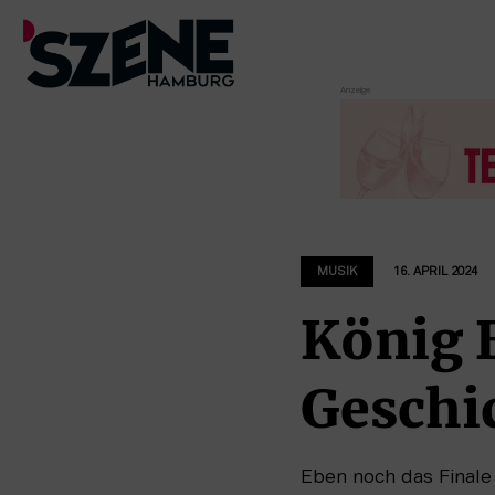
Zum
Inhalt
springen
MUSIK
16. APRIL 2024
König 
Geschi
Eben noch das Finale 