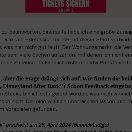
ig zu beantworten. Einerseits habe ich eine große Zune
rte und Erlebnisse, die ich mit dieser Stadt verbinde
h, was hier nicht gut läuft. Der Wohnungsmarkt, die Verk
te sehr viele Sachen aufzählen, mit denen ich nicht ein
mein Zuhause, da kann ich nicht objektiv Punkte vertei
t, aber die Frage drängt sich auf: Wie finden die b
 „Disneyland After Dark“? Schon Feedback eingeho
n Stücke bin ich sehr gelobt worden, was mich wirklich 
och nicht. Der eine will sich überraschen lassen und 
um Vorspielen gefunden.
k“
 erscheint am 26. April 2024 (Buback/Indigo)
