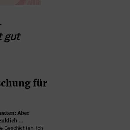
 gut 
chung für 
atten: Aber 
enklich …
e Geschichten. Ich 