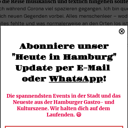
o die Reise musikalisch und textlich hingehen sollt
ich während Corona viel spazieren gegangen. Ich bin que
ch neuen Gegenden vorbei. Alles menschenleer – wodu
lles fehlte und was normalerweise an den Orten los ist.
ch mit dem Thema Stadt zu beschäftigen, also mit den 
ie in einer Stadt so passieren – mal ganz dicht dran, m
Abonniere unser
sch habe ich mich am UK-Sound der 90er orientiert. Al
durchaus auch modernere Einflüsse zugelassen.
"Heute in Hamburg"
Update per E-Mail 
oder 
WhatsApp
!
Die spannendsten Events in der Stadt und das 
Neueste aus der Hamburger Gastro- und 
Kulturszene. Wir halten dich auf dem 
Laufenden. 😃