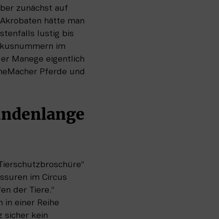
ber zunächst auf 
 Akrobaten hätte man 
nfalls lustig bis 
irkusnummern im 
r Manege eigentlich 
oneMacher Pferde und 
undenlange 
Tierschutzbroschüre“ 
ssuren im Circus 
 der Tiere.“ 
 in einer Reihe 
sicher kein 