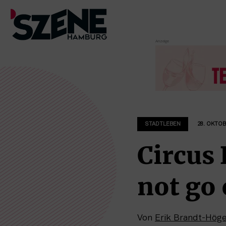
Zum
Inhalt
springen
STADTLEBEN
28. OKTOB
Circus
not go
Von
Erik Brandt-Hög