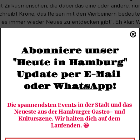
it Zirkusmenschen, die dabei das eine oder andere, nun j
hreibt Krone, das Reisen mit den Vierbeinern bedeute f
 es immer wieder Neues zu entdecken gibt“. Eh klar: W
denlange Autobahnfahrten und die zahlreichen Abenteuer
Circus Krone, wie er schon so viele Jahre abläuft, ist einf
 Kind wissen, Eltern sowieso.
Abonniere unser
"Heute in Hamburg"
Update per E-Mail 
oder 
WhatsApp
!
Die spannendsten Events in der Stadt und das 
Neueste aus der Hamburger Gastro- und 
Kulturszene. Wir halten dich auf dem 
Laufenden. 😃