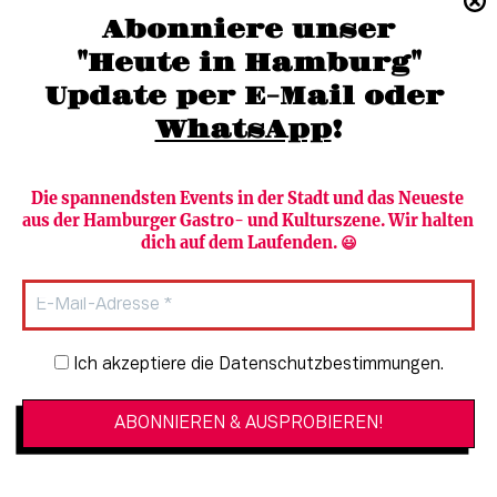
(040) 36 88 110 –0
Abonniere unser
moc.grubmah-enezs@ofni
"Heute in Hamburg"
Update per E-Mail oder 
WhatsApp
!
Die spannendsten Events in der Stadt und das Neueste 
aus der Hamburger Gastro- und Kulturszene. Wir halten 
Newsletter abonnieren
Verlag
dich auf dem Laufenden. 😃
Heute in Hamburg
Team
HAMBURG PUR
Autorinnen & Autoren
Stadtleben
SZENE Shop & Abo
Newsletter-Anmeldung
Ich akzeptiere die Datenschutzbestimmungen.
Jobs bei der SZENE und dem Genuss-
Kultur
Guide
Essen + Trinken
Mediadaten & Kontakt
Verlosungen
Datenschutzeinstellungen