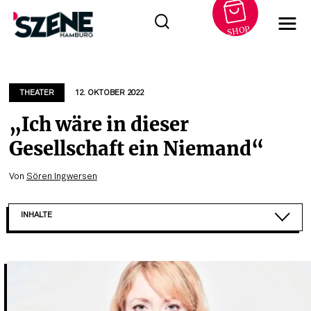
SHOP
Zum
Inhalt
springen
THEATER
12. OKTOBER 2022
„Ich wäre in dieser
Gesellschaft ein Niemand“
Von
Sören Ingwersen
INHALTE
DAS SCHAUSPIEL IST EIN HANDWERK
„ICH PERSÖNLICH VERLASSE MICH AUF KEINE FE...
„ICH KOMME AUS EINER MUSIKERFAMILIE“