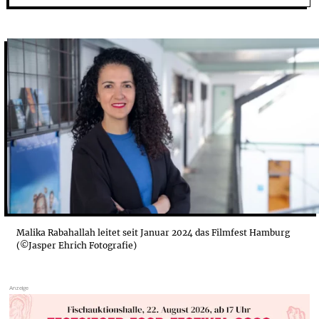
„DIE ERSTEN WOCHEN WAREN EINE BESTANDSAUFN...
DER TRAUM: EIN FESTIVALZENTRUM MITTEN IN D...
„WIR MÜSSEN UNS ÜBER DIVERSITÄT IN DER FIL...
FILMFEST HAMBURG: FILME ZEIGEN UND FESTE F...
Malika Rabahallah leitet seit Januar 2024 das Filmfest Hamburg
(©Jasper Ehrich Fotografie)