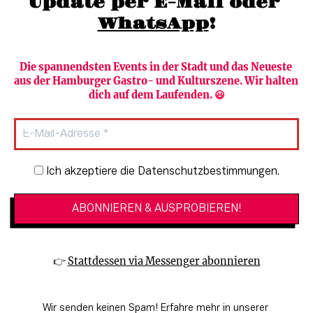
Update per E-Mail oder 
WhatsApp
!
Die spannendsten Events in der Stadt und das Neueste 
aus der Hamburger Gastro- und Kulturszene. Wir halten 
Newsletter abonnieren
Verlag
dich auf dem Laufenden. 😃
Heute in Hamburg
Team
HAMBURG PUR
Autorinnen & Autoren
Stadtleben
SZENE Shop & Abo
Newsletter-Anmeldung
Ich akzeptiere die Datenschutzbestimmungen.
Jobs bei der SZENE und dem Genuss-
Kultur
Guide
Essen + Trinken
Mediadaten & Kontakt
Verlosungen
Datenschutzeinstellungen
👉 
Stattdessen via Messenger abonnieren
🔗 Kinoprogramm
Datenschutzbestimmungen
🔗 Veranstaltungskalender
Impressum
Wir senden keinen Spam! Erfahre mehr in unserer 
🔗 Genuss-Guide Hamburg