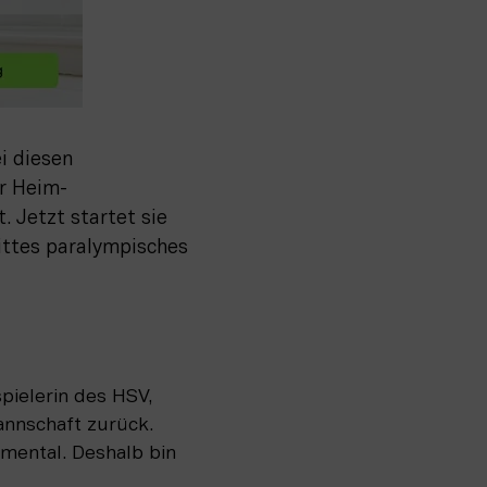
 diesen 
er Heim-
 Jetzt startet sie 
ittes paralympisches 
ielerin des HSV, 
nnschaft zurück. 
mental. Deshalb bin 