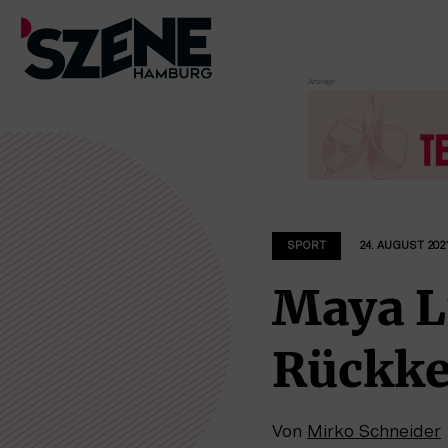
Zum
Inhalt
springen
SPORT
24. AUGUST 202
Maya L
Rückke
Von
Mirko Schneider