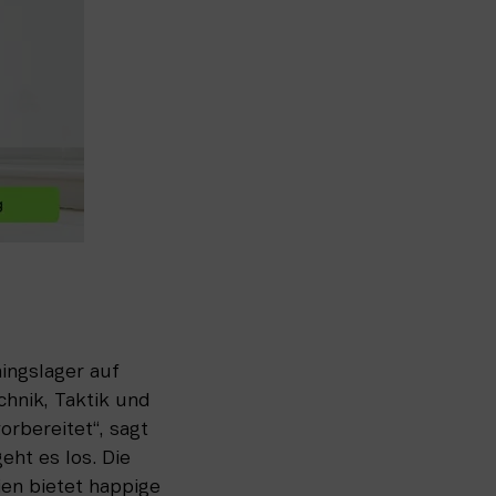
ingslager auf 
hnik, Taktik und 
rbereitet“, sagt 
ht es los. Die 
n bietet happige 