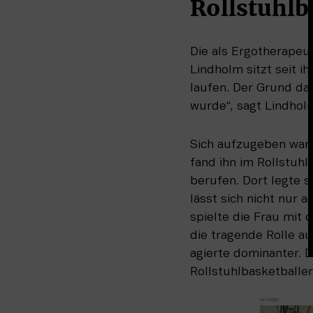
Rollstuhlb
Die als Ergotherapeu
Lindholm sitzt seit i
laufen. Der Grund da
wurde“, sagt Lindhol
Sich aufzugeben war 
fand ihn im Rollstuhl
berufen. Dort legte s
lässt sich nicht nur 
spielte die Frau mit 
die tragende Rolle au
agierte dominanter. 
Rollstuhlbasketballer