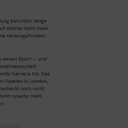
g beruflich tätige 
uf einmal nicht mehr 
nie herausgefunden 
n neuen Sport – und 
ionalmannschaft 
nde Karriere hin. Das 
n Spielen in London, 
schach) noch nicht 
holm spielte mehr, 
n 