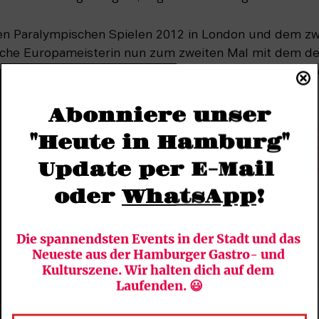
en Paralympischen Spielen 2012 in London und dem zwei
fache Europameisterin nun zum zweiten Mal mit dem d
n Spielen holen. „Wir haben das Potenzial für eine Meda
, ist für uns alles drin“, sagt Lindholm.
Abonniere unser
"Heute in Hamburg"
Update per E-Mail 
oder 
WhatsApp
!
Die spannendsten Events in der Stadt und das 
Neueste aus der Hamburger Gastro- und 
Kulturszene. Wir halten dich auf dem 
Laufenden. 😃