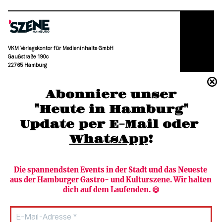
VKM Verlagskontor für Medieninhalte GmbH
Gaußstraße 190c
22765 Hamburg
(040) 36 88 110 –0
Abonniere unser
moc.grubmah-enezs@ofni
"Heute in Hamburg"
Update per E-Mail oder 
WhatsApp
!
Die spannendsten Events in der Stadt und das Neueste 
aus der Hamburger Gastro- und Kulturszene. Wir halten 
Newsletter abonnieren
Verlag
dich auf dem Laufenden. 😃
Heute in Hamburg
Team
HAMBURG PUR
Autorinnen & Autoren