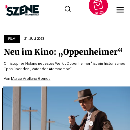
SHOP
Zum
Inhalt
springen
FILM
21. JULI 2023
Neu im Kino: „Oppenheimer“
Christopher Nolans neuestes Werk „Oppenheimer“ ist ein historisches
Epos über den „Vater der Atombombe“
Von
Marco Arellano Gomes