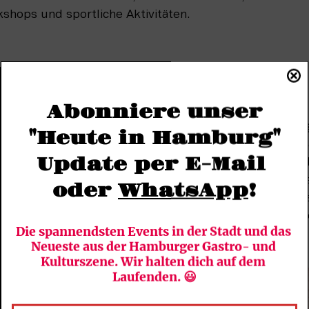
shops und sportliche Aktivitäten. 
 vieles mehr
Abonniere unser
eelandschaft, die kreative Küche und das zeitlose Desi
"Heute in Hamburg"
e. Die Sehnsucht nach diesem Lebensgefühl und die d
Update per E-Mail 
 Antrieb hinter dem NORDEN – The Nordic Arts Festival
zelt sowie einem Atrium, der Manege im Park und eine
oder 
WhatsApp
!
 statt. Die zahlreichen Workshops in den Scheunen l
ken. In typisch roten skandinavischen Holzhäusern w
Die spannendsten Events in der Stadt und das 
 Kunst- und Designhandwerk angeboten. 
Neueste aus der Hamburger Gastro- und 
Kulturszene. Wir halten dich auf dem 
Laufenden. 😃