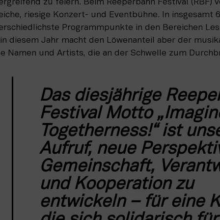
greifend zu feiern. Beim Reeperbahn Festival (RBF) ve
eiche, riesige Konzert- und Eventbühne. In insgesamt 6
rschiedlichste Programmpunkte in den Bereichen Les
 in diesem Jahr macht den Löwenanteil aber der musika
e Namen und Artists, die an der Schwelle zum Durchb
Das diesjährige Reepe
Festival Motto „Imagine
Togetherness!“ ist unse
Aufruf, neue Perspektiv
Gemeinschaft, Verantw
und Kooperation zu 
entwickeln – für eine Ku