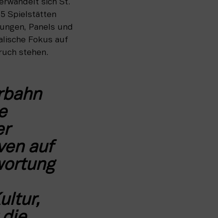
rwandelt sich St. 
5 Spielstätten 
ungen, Panels und 
lische Fokus auf 
ruch stehen.
rbahn 
 
r 
en auf 
ortung 
ltur, 