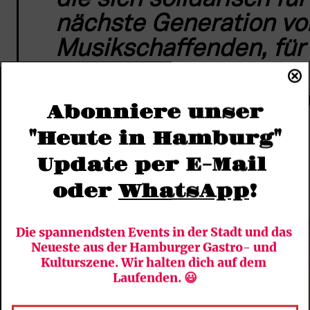
die sich solidarisch für 
nächste Generation von
Musikschaffenden, für 
für das gesamte 
Musikökosystem und let
Abonniere unser
für unsere Demokratie 
"Heute in Hamburg"
einsetzt.
Update per E-Mail 
oder 
WhatsApp
!
aus der Pressemeldung des Reeperbahn Festivals
Die spannendsten Events in der Stadt und das 
Neueste aus der Hamburger Gastro- und 
Kulturszene. Wir halten dich auf dem 
Laufenden. 😃