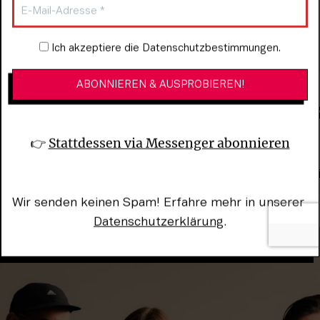
Newsletter-Anmeldung
Ich akzeptiere die Datenschutzbestimmungen.
ights beim Reeperbahn Fes
👉 
Stattdessen via Messenger abonnieren
rbahn Festival ist vollgepackt mit jungen frischen Mus
nen wie MØ, Everything Everything, Chloe Moriondo, W
 Gesamtübersicht
 aller Künstler*innen des Reeperbahn F
Wir senden keinen Spam! Erfahre mehr in unserer 
Datenschutzerklärung
.