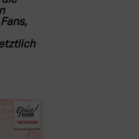
die 
 
Fans, 
ztlich 