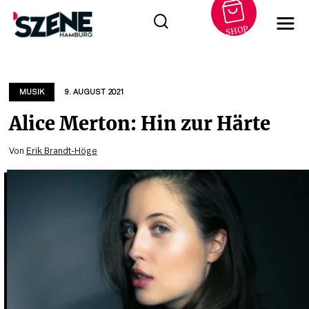
SHOP
Zum
Inhalt
springen
MUSIK
9. AUGUST 2021
Alice Merton: Hin zur Härte
Von
Erik Brandt-Höge