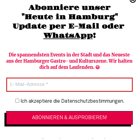
(040) 36 88 110 –0
Abonniere unser
moc.grubmah-enezs@ofni
"Heute in Hamburg"
Update per E-Mail oder 
WhatsApp
!
Die spannendsten Events in der Stadt und das Neueste 
aus der Hamburger Gastro- und Kulturszene. Wir halten 
Newsletter abonnieren
Verlag
dich auf dem Laufenden. 😃
Heute in Hamburg
Team
HAMBURG PUR
Autorinnen & Autoren
Stadtleben
SZENE Shop & Abo
Newsletter-Anmeldung
Ich akzeptiere die Datenschutzbestimmungen.
Jobs bei der SZENE und dem Genuss-
Kultur
Guide
Essen + Trinken
Mediadaten & Kontakt
Verlosungen
Datenschutzeinstellungen