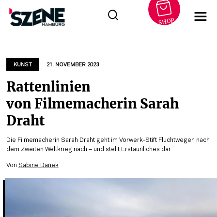
SHOP
Zum
Inhalt
springen
KUNST
21. NOVEMBER 2023
Rattenlinien
von Filmemacherin Sarah
Draht
Die Filmemacherin Sarah Draht geht im Vorwerk-Stift Fluchtwegen nach
dem Zweiten Weltkrieg nach – und stellt Erstaunliches dar
Von
Sabine Danek