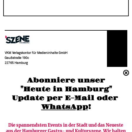
VKM Verlagskontor für Medieninhalte GmbH
Gaußstraße 190c
22765 Hamburg
(040) 36 88 110 –0
Abonniere unser
moc.grubmah-enezs@ofni
"Heute in Hamburg"
Update per E-Mail oder 
WhatsApp
!
Die spannendsten Events in der Stadt und das Neueste 
aus der Hamburger Gastro- und Kulturszene. Wir halten 