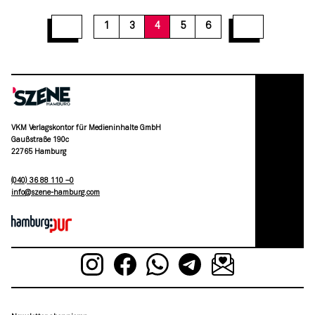
1
3
4
5
6
VKM Verlagskontor für Medieninhalte GmbH
Gaußstraße 190c
22765 Hamburg
(040) 36 88 110 –0
moc.grubmah-enezs@ofni