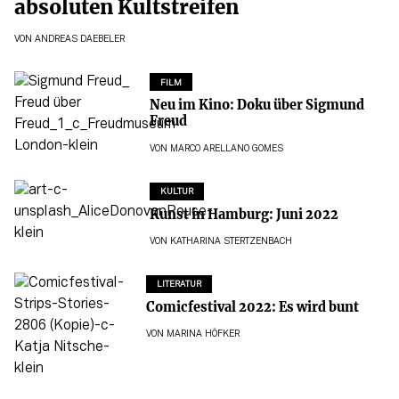
absoluten Kultstreifen
VON
ANDREAS DAEBELER
FILM
Neu im Kino: Doku über Sigmund
Freud
VON
MARCO ARELLANO GOMES
KULTUR
Kunst in Hamburg: Juni 2022
VON
KATHARINA STERTZENBACH
LITERATUR
Comicfestival 2022: Es wird bunt
VON
MARINA HÖFKER