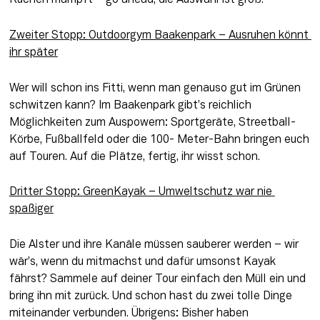
Kuchen mampft – go ahead, die Auswahl ist groß.
Zweiter Stopp: 
Outdoorgym Baakenpark
 – Ausruhen könnt 
ihr später
Wer will schon ins Fitti, wenn man genauso gut im Grünen 
schwitzen kann? Im Baakenpark gibt’s reichlich 
Möglichkeiten zum Auspowern: Sportgeräte, Streetball-
Körbe, Fußballfeld oder die 100- Meter-Bahn bringen euch 
auf Touren. Auf die Plätze, fertig, ihr wisst schon.
Dritter Stopp: 
GreenKayak
 – Umweltschutz war nie 
spaßiger
Die Alster und ihre Kanäle müssen sauberer werden – wir 
wär’s, wenn du mitmachst und dafür umsonst Kayak 
fährst? Sammele auf deiner Tour einfach den Müll ein und 
bring ihn mit zurück. Und schon hast du zwei tolle Dinge 
miteinander verbunden. Übrigens: Bisher haben 