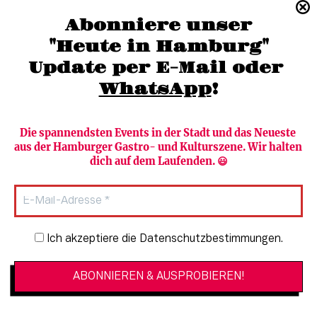
(040) 36 88 110 –0
Abonniere unser
moc.grubmah-enezs@ofni
"Heute in Hamburg"
Update per E-Mail oder 
WhatsApp
!
Die spannendsten Events in der Stadt und das Neueste 
aus der Hamburger Gastro- und Kulturszene. Wir halten 
Newsletter abonnieren
Verlag
dich auf dem Laufenden. 😃
Heute in Hamburg
Team
HAMBURG PUR
Autorinnen & Autoren
Stadtleben
SZENE Shop & Abo
Newsletter-Anmeldung
Ich akzeptiere die Datenschutzbestimmungen.
Jobs bei der SZENE und dem Genuss-
Kultur
Guide
Essen + Trinken
Mediadaten & Kontakt
Verlosungen
Datenschutzeinstellungen