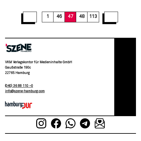
53
54
55
56
57
58
59
60
61
1
46
47
48
113
VKM Verlagskontor für Medieninhalte GmbH
Gaußstraße 190c
22765 Hamburg
(040) 36 88 110 –0
moc.grubmah-enezs@ofni