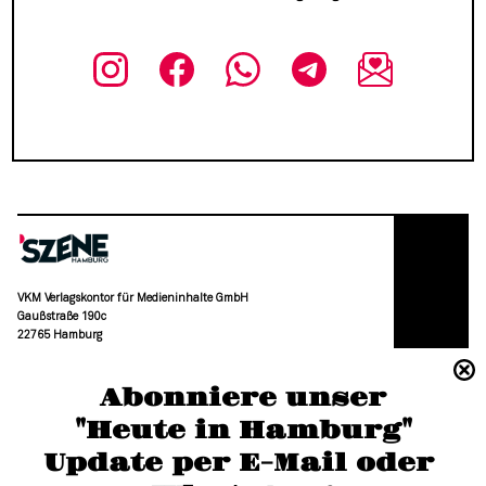
VKM Verlagskontor für Medieninhalte GmbH
Gaußstraße 190c
22765 Hamburg
(040) 36 88 110 –0
Abonniere unser
moc.grubmah-enezs@ofni
"Heute in Hamburg"
Update per E-Mail oder 