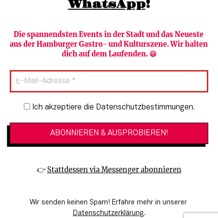
WhatsApp
!
Die spannendsten Events in der Stadt und das Neueste 
aus der Hamburger Gastro- und Kulturszene. Wir halten 
Newsletter abonnieren
Verlag
dich auf dem Laufenden. 😃
Heute in Hamburg
Team
HAMBURG PUR
Autorinnen & Autoren
Stadtleben
SZENE Shop & Abo
Newsletter-Anmeldung
Ich akzeptiere die Datenschutzbestimmungen.
Jobs bei der SZENE und dem Genuss-
Kultur
Guide
Essen + Trinken
Mediadaten & Kontakt
Verlosungen
Datenschutzeinstellungen
👉 
Stattdessen via Messenger abonnieren
🔗 Kinoprogramm
Datenschutzbestimmungen
🔗 Veranstaltungskalender
Impressum
Wir senden keinen Spam! Erfahre mehr in unserer 
🔗 Genuss-Guide Hamburg
Barrierefreiheitserklärung
Datenschutzerklärung
.