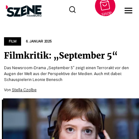
SHOP
Zum
Inhalt
springen
FILM
6. JANUAR 2025
Filmkritik: „September 5“
Das Newsroom-Drama „September 5“ zeigt einen Terrorakt vor den
Augen der Welt aus der Perspektive der Medien. Auch mit dabei:
Schauspielerin Leonie Benesch
Von
Stella Czolbe