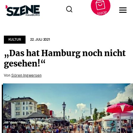
SHOP
Zum
Inhalt
springen
KULTUR
22. JULI 2021
„Das hat Hamburg noch nicht
gesehen!“
Von
Sören Ingwersen