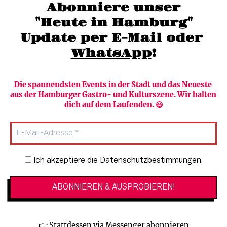
Abonniere unser
moc.grubmah-enezs@ofni
"Heute in Hamburg"
Update per E-Mail oder 
WhatsApp
!
Die spannendsten Events in der Stadt und das Neueste 
aus der Hamburger Gastro- und Kulturszene. Wir halten 
Newsletter abonnieren
Verlag
dich auf dem Laufenden. 😃
Heute in Hamburg
Team
HAMBURG PUR
Autorinnen & Autoren
Stadtleben
SZENE Shop & Abo
Newsletter-Anmeldung
Ich akzeptiere die Datenschutzbestimmungen.
Jobs bei der SZENE und dem Genuss-
Kultur
Guide
Essen + Trinken
Mediadaten & Kontakt
Verlosungen
Datenschutzeinstellungen
👉 
Stattdessen via Messenger abonnieren
🔗 Kinoprogramm