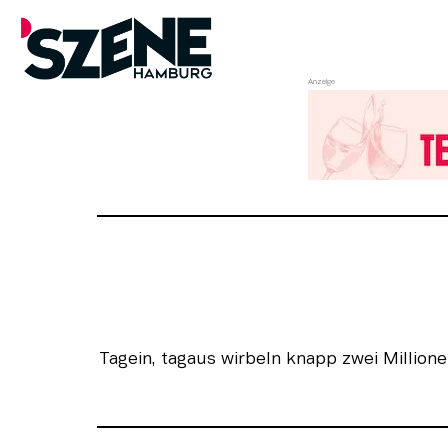
Zum
Inhalt
springen
Tagein, tagaus wirbeln knapp zwei Millio