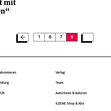
t mit
en“
1
6
7
8
 abonnieren
Verlag
amburg
Team
PUR
Autorinnen & Autoren
SZENE Shop & Abo