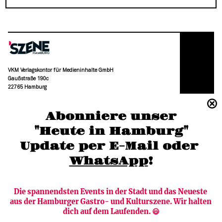
VKM Verlagskontor für Medieninhalte GmbH
Gaußstraße 190c
22765 Hamburg
(040) 36 88 110 –0
Abonniere unser
moc.grubmah-enezs@ofni
"Heute in Hamburg"
Update per E-Mail oder 
WhatsApp
!
Die spannendsten Events in der Stadt und das Neueste 
aus der Hamburger Gastro- und Kulturszene. Wir halten 
Newsletter abonnieren
Verlag
dich auf dem Laufenden. 😃
Heute in Hamburg