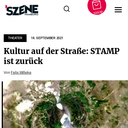
SHOP
Zum
Inhalt
springen
THEATER
16. SEPTEMBER 2021
Kultur auf der Straße: STAMP
ist zurück
Von
Felix Willeke