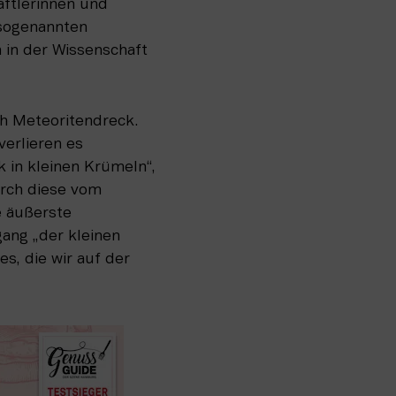
ftlerinnen und 
sogenannten 
in der Wissenschaft 
 Meteoritendreck. 
rlieren es 
 in kleinen Krümeln“, 
urch diese vom 
 äußerste 
ng „der kleinen 
s, die wir auf der 