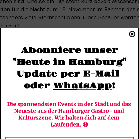
hen sind. Und so ein Tag steht kurz bevor: Wissenscha
arten für die Nacht zum 18. November im Rahmen des 
sonders viele Sternschnuppen. Diese Schauer werden 
genannt.
ren Ursprung zurück. Sternschnuppen entstehen durch
Abonniere unser
nne nahekommen, sprühen sie Material nach außen, ve
erial ist meist gröberer Staub, Eis, gemischt mit Dreck
"Heute in Hamburg"
n der Sternwarte. Die Erde fliegt dann auf ihrer Bahn d
Update per E-Mail 
 „Wolke“. So gelangen die kleinen Dreckpartikel in die
werden sie stark abgebremst und dieser Abbremsvorga
oder 
WhatsApp
!
ndert Kilometer Höhe – also quasi die Bremsspur“, ist e
Wolter weiter. 
Die spannendsten Events in der Stadt und das 
Neueste aus der Hamburger Gastro- und 
Kulturszene. Wir halten dich auf dem 
Laufenden. 😃