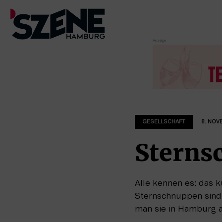
Zum
Inhalt
springen
GESELLSCHAFT
8. NOV
Sterns
Alle kennen es: das 
Sternschnuppen sind 
man sie in Hamburg a