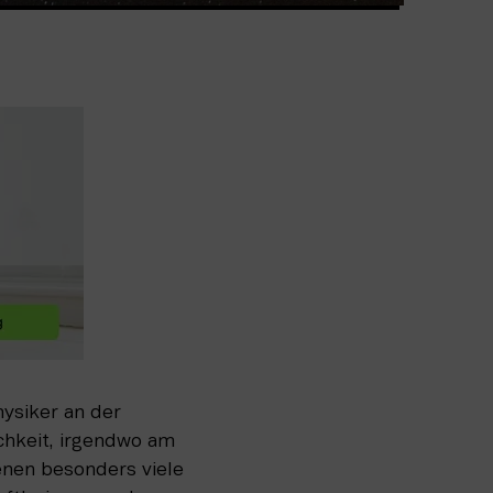
„Sternschnuppen gibt es grundsätzlich immer“, sagt Dr. Uwe Wolter, Astrophysiker an der 
chkeit, irgendwo am 
nen besonders viele 