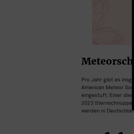
Meteorsch
Pro Jahr gibt es ins
American Meteor Socie
eingestuft. Einer die
2023 Sternschnuppen
werden in Deutschlan