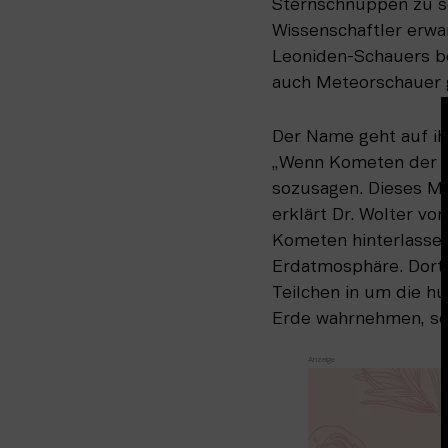
Sternschnuppen zu se
Wissenschaftler erw
Leoniden-Schauers be
auch Meteorschauer 
Der Name geht auf ih
„Wenn Kometen der So
sozusagen. Dieses Mat
erklärt Dr. Wolter vo
Kometen hinterlassene
Erdatmosphäre. Dort 
Teilchen in um die hu
Erde wahrnehmen, so 