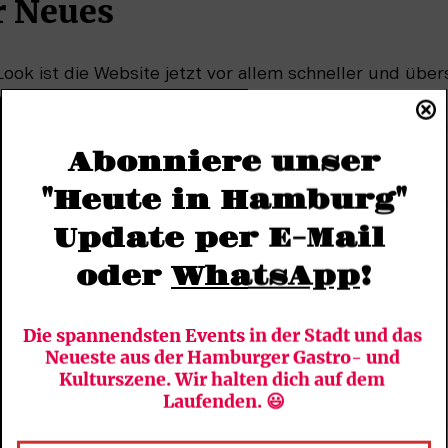
 Neues
k ist die Website jetzt vor allem schneller und übersi
hten aus Gesellschaft, Musik, Kunst und Kultur sucht, 
 besser zurecht. Dazu kommen Formate, die im Jubiläu
G erweitern werden.
Abonniere unser
"Heute in Hamburg"
Update per E-Mail 
oder 
WhatsApp
!
Die spannendsten Events in der Stadt und das 
Neueste aus der Hamburger Gastro- und 
Kulturszene. Wir halten dich auf dem 
Laufenden. 😃