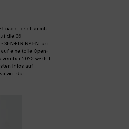
ekt nach dem Launch 
 die 36. 
ESSEN+TRINKEN, und 
auf eine tolle Open-
ovember 2023 wartet 
dann noch etwas auf euch. Was? Seid gespannt und folgt uns für die aktuellsten Infos auf 
ir auf die 