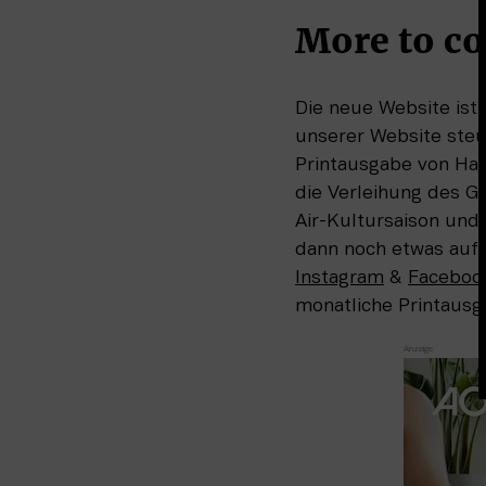
More to c
Die neue Website ist 
unserer Website ste
Printausgabe von H
die Verleihung des G
Air-Kultursaison un
Instagram
 & 
Faceboo
monatliche Printaus