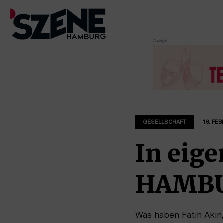
Zum
Inhalt
springen
GESELLSCHAFT
16. FE
In eig
HAMBUR
Was haben Fatih Aki