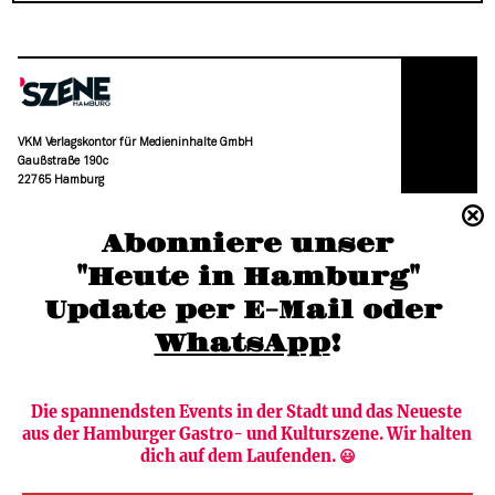
VKM Verlagskontor für Medieninhalte GmbH
Gaußstraße 190c
22765 Hamburg
(040) 36 88 110 –0
Abonniere unser
moc.grubmah-enezs@ofni
"Heute in Hamburg"
Update per E-Mail oder 
WhatsApp
!
Die spannendsten Events in der Stadt und das Neueste 
aus der Hamburger Gastro- und Kulturszene. Wir halten 
Newsletter abonnieren
Verlag
dich auf dem Laufenden. 😃
Heute in Hamburg
Team