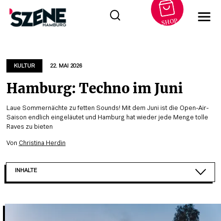
SHOP
Zum
Inhalt
springen
KULTUR
22. MAI 2026
Hamburg: Techno im Juni
Laue Sommernächte zu fetten Sounds! Mit dem Juni ist die Open-Air-
Saison endlich eingeläutet und Hamburg hat wieder jede Menge tolle
Raves zu bieten
Von
Christina Herdin
INHALTE
TECHNO IM FUNDBUREAU: 5. / 13. / 19. / 20....
TRAUMER PRESENTED BY 120 BPM. IM EDELFETTW...