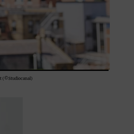
dt (©Studiocanal)