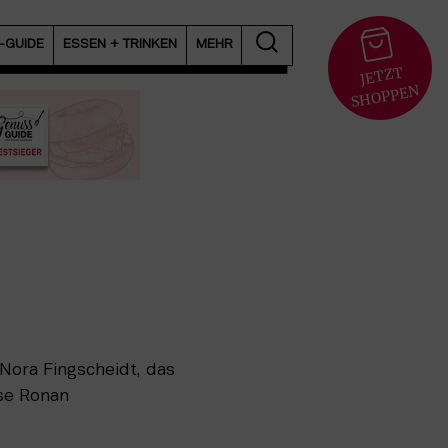
T-GUIDE
ESSEN + TRINKEN
MEHR
JETZT
S
HOPPEN
Nora Fingscheidt, das
rse Ronan