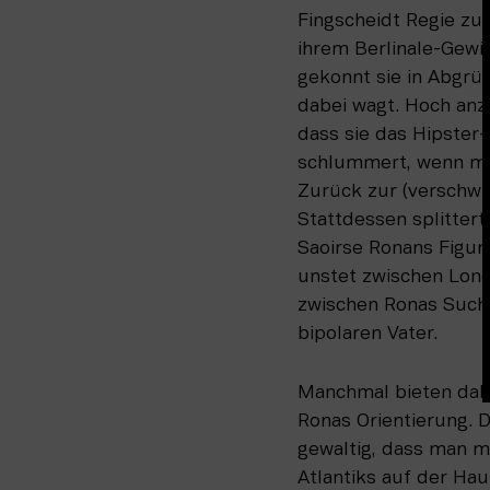
Fingscheidt Regie zu 
ihrem Berlinale-Gewi
gekonnt sie in Abgrün
dabei wagt. Hoch anzu
dass sie das Hipster-
schlummert, wenn man
Zurück zur (verschwi
Stattdessen splittert 
Saoirse Ronans Figur i
unstet zwischen Lond
zwischen Ronas Suche
bipolaren Vater.
Manchmal bieten dabe
Ronas Orientierung. D
gewaltig, dass man m
Atlantiks auf der Hau