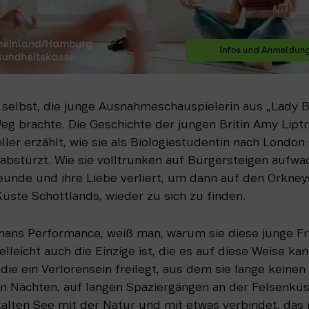
selbst, die junge Ausnahmeschauspielerin aus „Lady Bir
g brachte. Die Geschichte der jungen Britin Amy Liptrot
ler erzählt, wie sie als Biologiestudentin nach London 
abstürzt. Wie sie volltrunken auf Bürgersteigen aufwac
eunde und ihre Liebe verliert, um dann auf den Orkneys
üste Schottlands, wieder zu sich zu finden. 
nans Performance, weiß man, warum sie diese junge Fr
elleicht auch die Einzige ist, die es auf diese Weise kan
die ein Verlorensein freilegt, aus dem sie lange keinen 
hen Nächten, auf langen Spaziergängen an der Felsenkü
alten See mit der Natur und mit etwas verbindet, das m