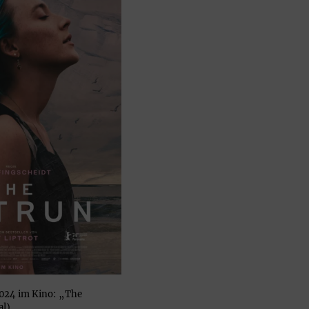
024 im Kino: „The
al)