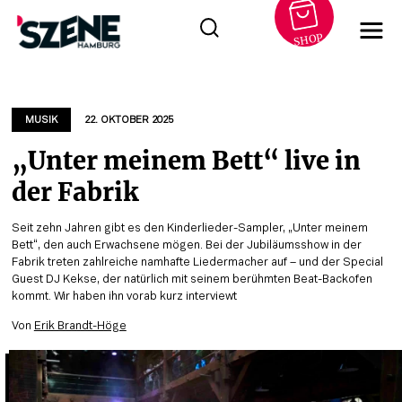
SHOP
Zum
Inhalt
springen
MUSIK
22. OKTOBER 2025
„Unter meinem Bett“ live in
der Fabrik
Seit zehn Jahren gibt es den Kinderlieder-Sampler, „Unter meinem
Bett“, den auch Erwachsene mögen. Bei der Jubiläumsshow in der
Fabrik treten zahlreiche namhafte Liedermacher auf – und der Special
Guest DJ Kekse, der natürlich mit seinem berühmten Beat-Backofen
kommt. Wir haben ihn vorab kurz interviewt
Von
Erik Brandt-Höge