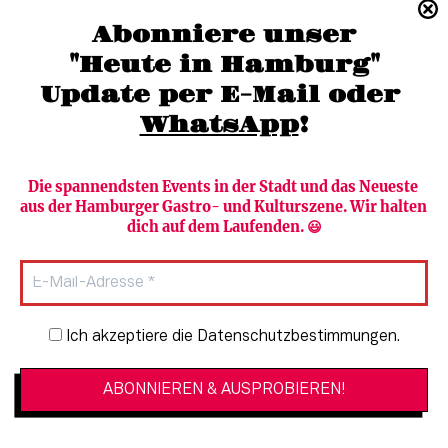
(040) 36 88 110 –0
Abonniere unser
moc.grubmah-enezs@ofni
"Heute in Hamburg"
Update per E-Mail oder 
WhatsApp
!
Die spannendsten Events in der Stadt und das Neueste 
aus der Hamburger Gastro- und Kulturszene. Wir halten 
Newsletter abonnieren
Verlag
dich auf dem Laufenden. 😃
Heute in Hamburg
Team
HAMBURG PUR
Autorinnen & Autoren
Stadtleben
SZENE Shop & Abo
Newsletter-Anmeldung
Ich akzeptiere die Datenschutzbestimmungen.
Jobs bei der SZENE und dem Genuss-
Kultur
Guide
Essen + Trinken
Mediadaten & Kontakt
Verlosungen
Datenschutzeinstellungen