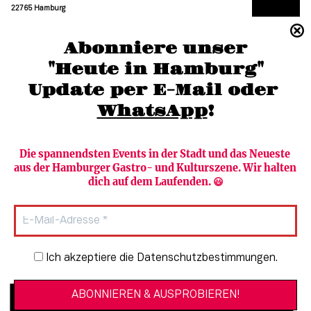
22765 Hamburg
(040) 36 88 110 –0
Abonniere unser
moc.grubmah-enezs@ofni
"Heute in Hamburg"
Update per E-Mail oder 
WhatsApp
!
Die spannendsten Events in der Stadt und das Neueste 
aus der Hamburger Gastro- und Kulturszene. Wir halten 
Newsletter abonnieren
Verlag
dich auf dem Laufenden. 😃
Heute in Hamburg
Team
HAMBURG PUR
Autorinnen & Autoren
Stadtleben
SZENE Shop & Abo
Newsletter-Anmeldung
Ich akzeptiere die Datenschutzbestimmungen.
Jobs bei der SZENE und dem Genuss-
Kultur
Guide
Essen + Trinken
Mediadaten & Kontakt