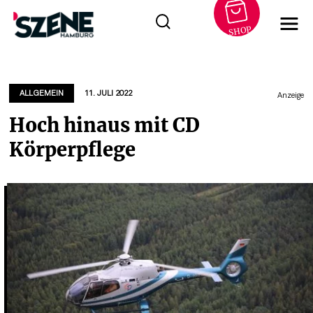
SHOP
Zum
Inhalt
springen
ALLGEMEIN
11. JULI 2022
Anzeige
Hoch hinaus mit CD
Körperpflege