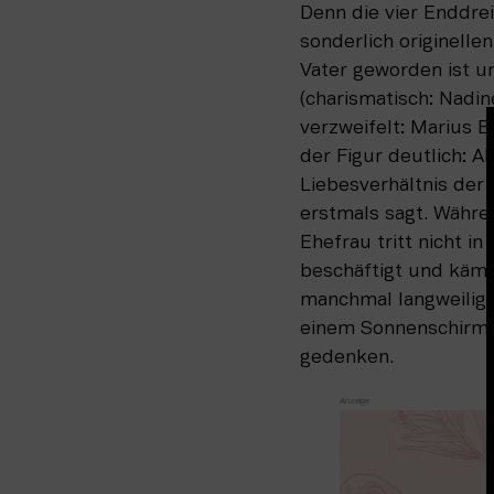
Denn die vier Enddre
sonderlich originelle
Vater geworden ist un
(charismatisch: Nadin
verzweifelt: Marius B
der Figur deutlich: A
Liebesverhältnis der
erstmals sagt. Währe
Ehefrau tritt nicht i
beschäftigt und kämp
manchmal langweilig 
einem Sonnenschirm s
gedenken. 