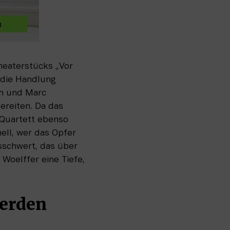
eaterstücks „Vor 
die Handlung 
en und Marc 
reiten. Da das 
Quartett ebenso 
ell, wer das Opfer 
schwert, das über 
oelffer eine Tiefe, 
werden