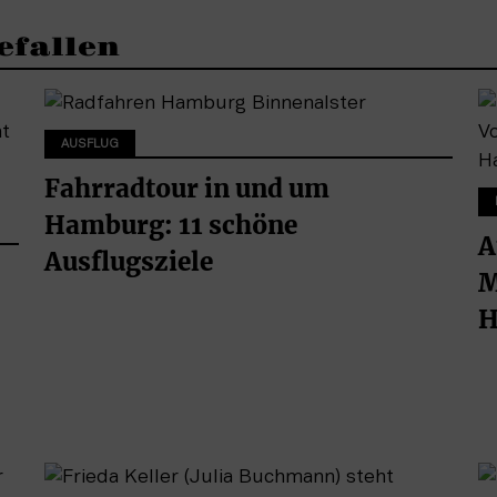
efallen
AUSFLUG
Fahrradtour in und um
Hamburg: 11 schöne
A
Ausflugsziele
M
H