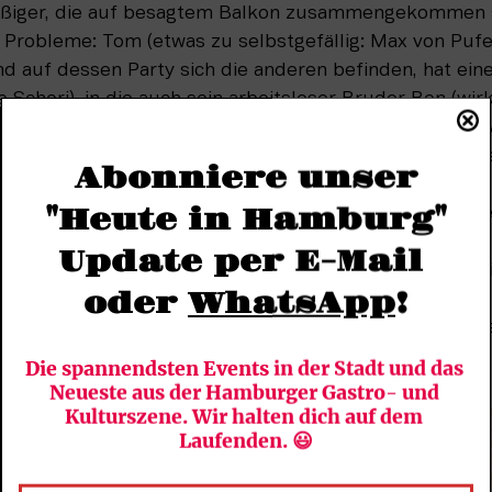
ißiger, die auf besagtem Balkon zusammengekommen s
n Probleme: Tom (etwas zu selbstgefällig: Max von Pufe
d auf dessen Party sich die anderen befinden, hat eine 
e Schori), in die auch sein arbeitsloser Bruder Ben (wi
istritzky) schon lange verliebt ist. Marc (macht den sch
lexander Wipprecht), der selbst gerade verlassen wurde,
Abonniere unser
 Freunde und verabscheut den stets überlegenen Tom, 
"Heute in Hamburg"
nd jenseits des Bühnengeschehens die Party stattfinde
n Erscheinung) sind die einander hassliebenden Freunde 
Update per E-Mail 
fen darum, von den anderen gesehen zu werden. Das ist
oder 
WhatsApp
!
und in besonderen Momenten berührend: etwa als die v
itzend und den Song „Those Were the Days“ schmettern
Die spannendsten Events in der Stadt und das 
Neueste aus der Hamburger Gastro- und 
Kulturszene. Wir halten dich auf dem 
Laufenden. 😃