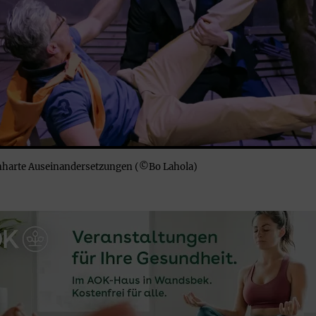
einharte Auseinandersetzungen (©Bo Lahola)