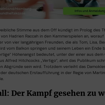
eibliche Stimme aus dem Off kündigt im Prolog des Th
)“ von Hadrien Raccah in den Kammerspielen an, worauf 
ner von vier langjährigen Freunden, die als Tom, Lisa, B
wird vom Balkon springen und seinem Leben ein Ende be
ertige“ Höhenangst bedeutet, unter der einer aus dem 
aus Alfred Hitchcocks „Vertigo“, ahnt das Publikum schn
en Abgründe sein wird. Trotzdem verleiht das Damokles
er deutschen Erstaufführung in der Regie von Martin W
e. 
ll: Der Kampf gesehen zu 