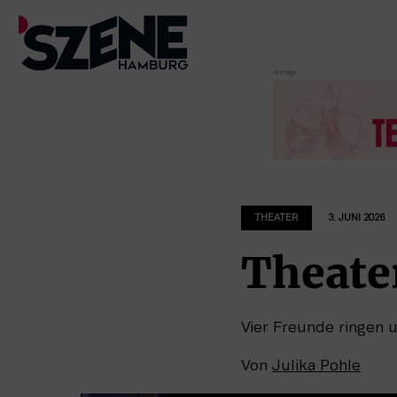
Zum
Inhalt
springen
THEATER
3. JUNI 2026
Theater
Vier Freunde ringen
Von
Julika Pohle