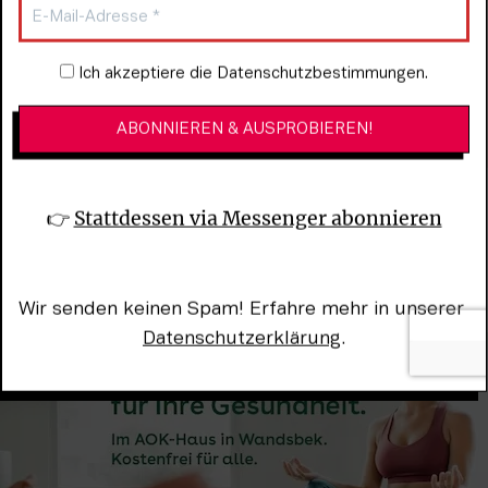
Newsletter-Anmeldung
Ich akzeptiere die Datenschutzbestimmungen.
👉 
Stattdessen via Messenger abonnieren
le, 4.–7., 11.–13.6.
n der 
SZENE HAMBURG/06
 erschienen.
Wir senden keinen Spam! Erfahre mehr in unserer 
Datenschutzerklärung
.