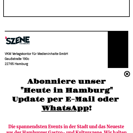
VKM Verlagskontor für Medieninhalte GmbH
Gaußstraße 190c
22765 Hamburg
(040) 36 88 110 –0
Abonniere unser
moc.grubmah-enezs@ofni
"Heute in Hamburg"
Update per E-Mail oder 
WhatsApp
!
Die spannendsten Events in der Stadt und das Neueste 
aus der Hamburger Gastro- und Kulturszene. Wir halten 