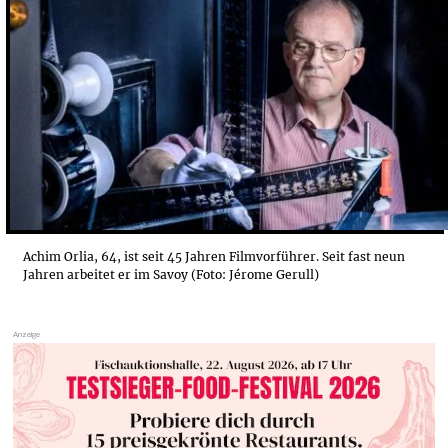
SAVOY: DAS ERSTE 70MM-KINO IN EUROPA
DER STOFF AUS DEM DIE TRÄUME SIND
ERST ZELLULOID, DANN POLYESTER, JETZT DIGITAL
EIN FILMTHEATER FÜR CINEASTEN
Achim Orlia, 64, ist seit 45 Jahren Filmvorführer. Seit fast neun
Jahren arbeitet er im Savoy (Foto: Jérome Gerull)