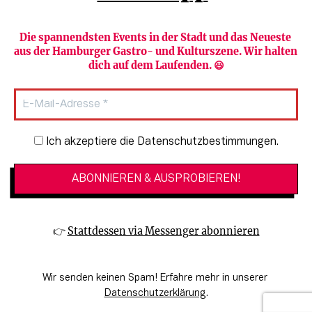
Die spannendsten Events in der Stadt und das Neueste 
aus der Hamburger Gastro- und Kulturszene. Wir halten 
Newsletter abonnieren
Verlag
dich auf dem Laufenden. 😃
Heute in Hamburg
Team
HAMBURG PUR
Autorinnen & Autoren
Stadtleben
SZENE Shop & Abo
Newsletter-Anmeldung
Ich akzeptiere die Datenschutzbestimmungen.
Jobs bei der SZENE und dem Genuss-
Kultur
Guide
Essen + Trinken
Mediadaten & Kontakt
Verlosungen
Datenschutzeinstellungen
👉 
Stattdessen via Messenger abonnieren
🔗 Kinoprogramm
Datenschutzbestimmungen
🔗 Veranstaltungskalender
Impressum
Wir senden keinen Spam! Erfahre mehr in unserer 
🔗 Genuss-Guide Hamburg
Barrierefreiheitserklärung
Datenschutzerklärung
.