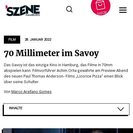
SHOP
Zum
Inhalt
springen
FILM
28. JANUAR 2022
70 Millimeter im Savoy
Das Savoy ist das einzige Kino in Hamburg, das Filme in 70mm
abspielen kann. Filmvorführer Achim Orlia gewährte am Preview-Abend
des neuen Paul Thomas Anderson- Films „Licorice Pizza“ einen Blick
über seine Schulter
Von
Marco Arellano Gomes
INHALTE
DIE HERZKAMMER DES KINOS
SAVOY-AO