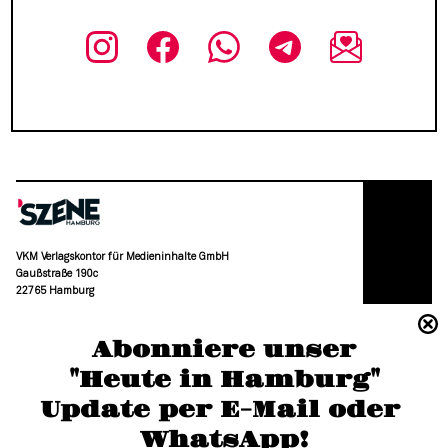
VKM Verlagskontor für Medieninhalte GmbH
Gaußstraße 190c
22765 Hamburg
(040) 36 88 110 –0
Abonniere unser
moc.grubmah-enezs@ofni
"Heute in Hamburg"
Update per E-Mail oder 
WhatsApp
!