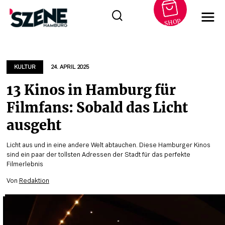
SHOP
Zum
Inhalt
springen
KULTUR
24. APRIL 2025
13 Kinos in Hamburg für
Filmfans: Sobald das Licht
ausgeht
Licht aus und in eine andere Welt abtauchen. Diese Hamburger Kinos
sind ein paar der tollsten Adressen der Stadt für das perfekte
Filmerlebnis
Von
Redaktion