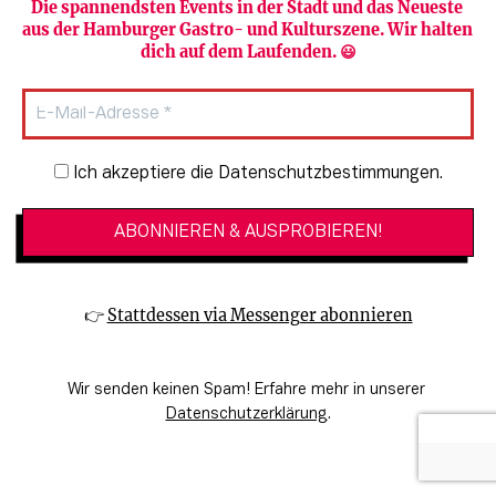
Die spannendsten Events in der Stadt und das Neueste 
aus der Hamburger Gastro- und Kulturszene. Wir halten 
dich auf dem Laufenden. 😃
Newsletter-Anmeldung
Ich akzeptiere die Datenschutzbestimmungen.
RAUSGEHEN
Ausgelassen durch den Sommer: Musik
👉 
Stattdessen via Messenger abonnieren
Festivals in und um Hamburg 2026
Wir senden keinen Spam! Erfahre mehr in unserer 
Datenschutzerklärung
.