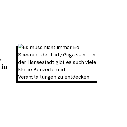
e
 in