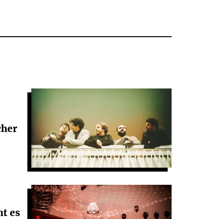
cher
t es