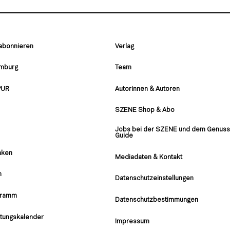
 abonnieren
Verlag
amburg
Team
PUR
Autorinnen & Autoren
SZENE Shop & Abo
Jobs bei der SZENE und dem Genuss
Guide
nken
Mediadaten & Kontakt
n
Datenschutzeinstellungen
gramm
Datenschutzbestimmungen
ltungskalender
Impressum