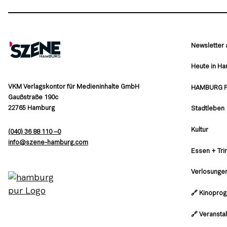
Newsletter
Heute in H
VKM Verlagskontor für Medieninhalte GmbH
HAMBURG 
Gaußstraße 190c
22765 Hamburg
Stadtleben
Kultur
(040) 36 88 110 –0
moc.grubmah-enezs@ofni
Essen + Tri
Verlosunge
🔗 Kinopro
🔗 Veransta