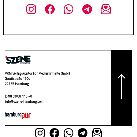
VKM Verlagskontor für Medieninhalte GmbH
Gaußstraße 190c
22765 Hamburg
(040) 36 88 110 –0
moc.grubmah-enezs@ofni