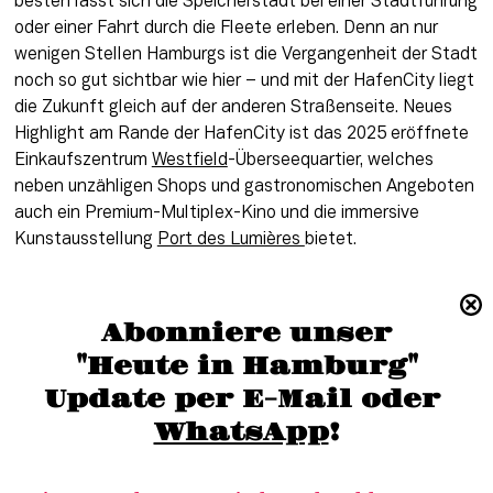
besten lässt sich die Speicherstadt bei einer Stadtführung 
oder einer Fahrt durch die Fleete erleben. Denn an nur 
wenigen Stellen Hamburgs ist die Vergangenheit der Stadt 
noch so gut sichtbar wie hier – und mit der HafenCity liegt 
die Zukunft gleich auf der anderen Straßenseite. Neues 
Highlight am Rande der HafenCity ist das 2025 eröffnete 
Einkaufszentrum 
Westfield
-Überseequartier, welches 
neben unzähligen Shops und gastronomischen Angeboten 
auch ein Premium-Multiplex-Kino und die immersive 
Kunstausstellung 
Port des Lumières 
bietet.
Kehrwieder (Speicherstadt)
Abonniere unser
Michel: Das älteste Wahrzeichen der 
"Heute in Hamburg"
Stadt
Update per E-Mail oder 
WhatsApp
!