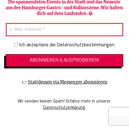
Die spannendsten Events in der Stadt und das Neueste 
aus der Hamburger Gastro- und Kulturszene. Wir halten 
dich auf dem Laufenden. 😃
Newsletter-Anmeldung
Ich akzeptiere die Datenschutzbestimmungen.
👉 
Stattdessen via Messenger abonnieren
Das wohl älteste Wahrzeichen Hamburgs: Die Hauptkirche
St.Michaelis oder auch einfach nur der „Michel“ (©Mediaserver
Hamburg/ThisIsJulia Photography)
Wir senden keinen Spam! Erfahre mehr in unserer 
Datenschutzerklärung
.
Englische Planke 1, Die 
Hauptkirche St. Michaelis
, die von 
Hamburgerinnen und Hamburgern liebevoll „Michel“ 