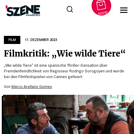
SHOP
Zum
Inhalt
springen
FILM
11. DEZEMBER 2023
Filmkritik: „Wie wilde Tiere“
„Wie wilde Tiere“ ist eine spanische Thriller-Sensation über
Fremdenfeindlichkeit von Regisseur Rodrigo Sorogoyen und wurde
bei den Filmfestspielen von Cannes gefeiert
Von
Marco Arellano Gomes