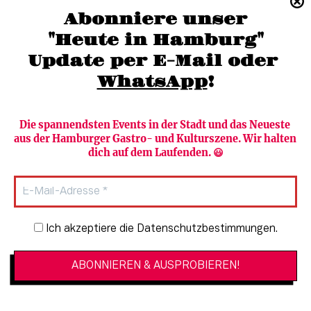
(040) 36 88 110 –0
Abonniere unser
moc.grubmah-enezs@ofni
"Heute in Hamburg"
Update per E-Mail oder 
WhatsApp
!
Die spannendsten Events in der Stadt und das Neueste 
aus der Hamburger Gastro- und Kulturszene. Wir halten 
Newsletter abonnieren
Verlag
dich auf dem Laufenden. 😃
Heute in Hamburg
Team
HAMBURG PUR
Autorinnen & Autoren
Stadtleben
SZENE Shop & Abo
Newsletter-Anmeldung
Ich akzeptiere die Datenschutzbestimmungen.
Jobs bei der SZENE und dem Genuss-
Kultur
Guide
Essen + Trinken
Mediadaten & Kontakt
Verlosungen
Datenschutzeinstellungen