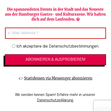
Die spannendsten Events in der Stadt und das Neueste 
aus der Hamburger Gastro- und Kulturszene. Wir halten 
Newsletter abonnieren
Verlag
dich auf dem Laufenden. 😃
Heute in Hamburg
Team
HAMBURG PUR
Autorinnen & Autoren
Stadtleben
SZENE Shop & Abo
Newsletter-Anmeldung
Ich akzeptiere die Datenschutzbestimmungen.
Jobs bei der SZENE und dem Genuss-
Kultur
Guide
Essen + Trinken
Mediadaten & Kontakt
Verlosungen
Datenschutzeinstellungen
👉 
Stattdessen via Messenger abonnieren
🔗 Kinoprogramm
Datenschutzbestimmungen
🔗 Veranstaltungskalender
Impressum
Wir senden keinen Spam! Erfahre mehr in unserer 
🔗 Genuss-Guide Hamburg
Barrierefreiheitserklärung
Datenschutzerklärung
.