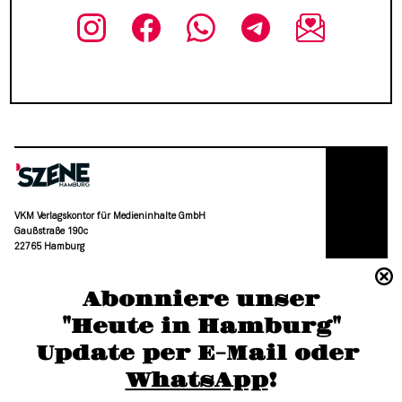
VKM Verlagskontor für Medieninhalte GmbH
Gaußstraße 190c
22765 Hamburg
(040) 36 88 110 –0
Abonniere unser
moc.grubmah-enezs@ofni
"Heute in Hamburg"
Update per E-Mail oder 
WhatsApp
!