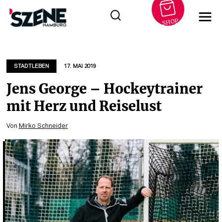
SHOP
Zum
Inhalt
springen
STADTLEBEN
17. MAI 2019
Jens George – Hockeytrainer
mit Herz und Reiselust
Von
Mirko Schneider