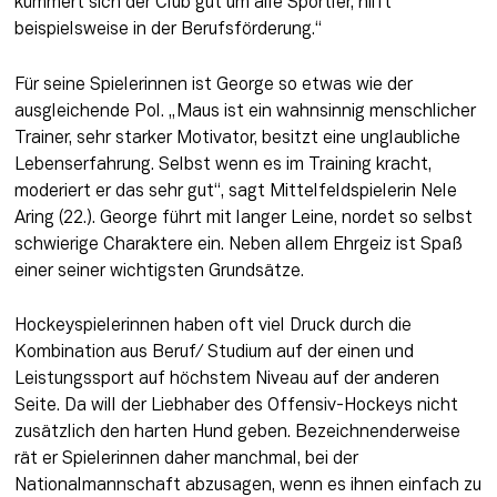
kümmert sich der Club gut um alle Sportler, hilft 
beispielsweise in der Berufsförderung.“
Für seine Spielerinnen ist George so etwas wie der 
ausgleichende Pol. „Maus ist ein wahnsinnig menschlicher 
Trainer, sehr starker Motivator, besitzt eine unglaubliche 
Lebenserfahrung. Selbst wenn es im Training kracht, 
moderiert er das sehr gut“, sagt Mittelfeldspielerin Nele 
Aring (22.). George führt mit langer Leine, nordet so selbst 
schwierige Charaktere ein. Neben allem Ehrgeiz ist Spaß 
einer seiner wichtigsten Grundsätze.
Hockeyspielerinnen haben oft viel Druck durch die 
Kombination aus Beruf/ Studium auf der einen und 
Leistungssport auf höchstem Niveau auf der anderen 
Seite. Da will der Liebhaber des Offensiv-Hockeys nicht 
zusätzlich den harten Hund geben. Bezeichnenderweise 
rät er Spielerinnen daher manchmal, bei der 
Nationalmannschaft abzusagen, wenn es ihnen einfach zu 